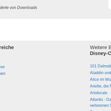
underte von Downloads
reiche
Weitere B
Disney-C
101 Dalmat
sse
Aladdin un
men
Alice im W
Arielle, die
Aristocats
Atlantis - 
verlorenen 