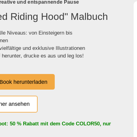
kreative und entspannende Pause
Red Riding Hood" Malbuch
lle Niveaus: von Einsteigern bis
enen
ielfältige und exklusive Illustrationen
herunter, drucke es aus und leg los!
Book herunterladen
cher ansehen
bot: 50 % Rabatt mit dem Code
COLOR50
, nur