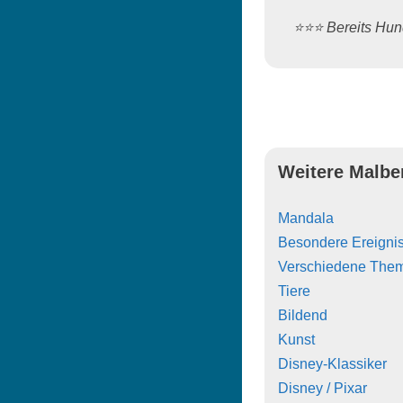
⭐️⭐️⭐️ Bereits H
Weitere Malbe
Mandala
Besondere Ereigni
Verschiedene The
Tiere
Bildend
Kunst
Disney-Klassiker
Disney / Pixar