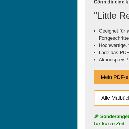
Gönn dir eine 
"Little 
Geeignet für a
Fortgeschritt
Hochwertige, v
Lade das PDF 
Aktionspreis !
Mein PDF-e
Alle Malbü
🎉 Sonderange
für kurze Zeit