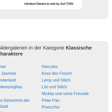
ildergalerien in der Kategorie
Klassische
haraktere
iner
Hercules
d Jasmine
Küss den Frosch
underland
Leroy und Stitch
 Meerjungfrau
Lilo und Stitch
Mickey und seine Freunde
Das Geheimnis der
Peter Pan
Stadt
Pinocchio