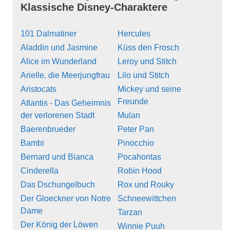
Klassische Disney-Charaktere
101 Dalmatiner
Hercules
Aladdin und Jasmine
Küss den Frosch
Alice im Wunderland
Leroy und Stitch
Arielle, die Meerjungfrau
Lilo und Stitch
Aristocats
Mickey und seine
Freunde
Atlantis - Das Geheimnis
der verlorenen Stadt
Mulan
Baerenbrueder
Peter Pan
Bambi
Pinocchio
Bernard und Bianca
Pocahontas
Cinderella
Robin Hood
Das Dschungelbuch
Rox und Rouky
Der Gloeckner von Notre
Schneewittchen
Dame
Tarzan
Der König der Löwen
Winnie Puuh