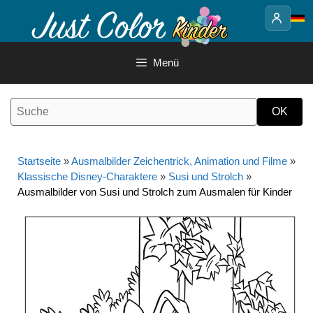
Springe
zum
Inhalt
Menü
Startseite
»
Ausmalbilder Zeichentrick, Animation und Filme
»
Klassische Disney-Charaktere
»
Susi und Strolch
»
Ausmalbilder von Susi und Strolch zum Ausmalen für Kinder