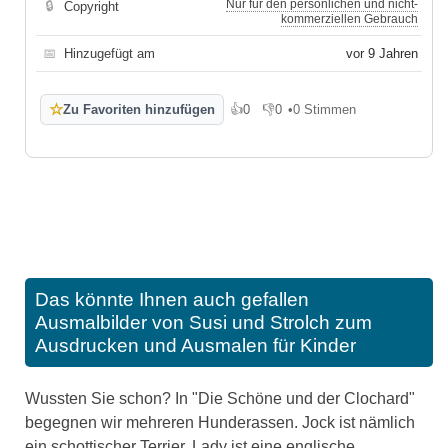
Nur für den persönlichen und nicht-
🔒
Copyright
kommerziellen Gebrauch
📅
Hinzugefügt am
vor 9 Jahren
☆
Zu Favoriten hinzufügen
👍
0
👎
0
•
0 Stimmen
Gefällt mir
Gefällt mir nicht
Das könnte Ihnen auch gefallen
Ausmalbilder von Susi und Strolch zum
Ausdrucken und Ausmalen für Kinder
Wussten Sie schon? In "Die Schöne und der Clochard"
begegnen wir mehreren Hunderassen. Jock ist nämlich
ein schottischer Terrier, Lady ist eine englische