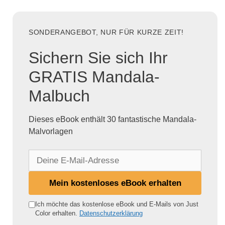
SONDERANGEBOT, NUR FÜR KURZE ZEIT!
Sichern Sie sich Ihr
GRATIS Mandala-
Malbuch
Dieses eBook enthält 30 fantastische Mandala-
Malvorlagen
D
e
i
Mein kostenloses eBook erhalten
n
e
Ich möchte das kostenlose eBook und E-Mails von Just
Color erhalten.
Datenschutzerklärung
E