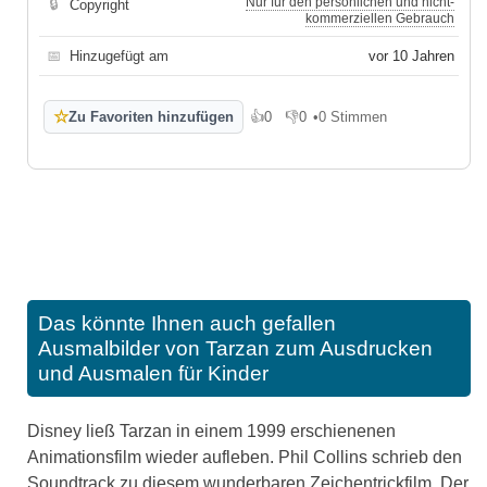
Nur für den persönlichen und nicht-
🔒
Copyright
kommerziellen Gebrauch
📅
Hinzugefügt am
vor 10 Jahren
☆
Zu Favoriten hinzufügen
👍
0
👎
0
•
0 Stimmen
Gefällt mir
Gefällt mir nicht
Das könnte Ihnen auch gefallen
Ausmalbilder von Tarzan zum Ausdrucken
und Ausmalen für Kinder
Disney ließ Tarzan in einem 1999 erschienenen
Animationsfilm wieder aufleben. Phil Collins schrieb den
Soundtrack zu diesem wunderbaren Zeichentrickfilm. Der