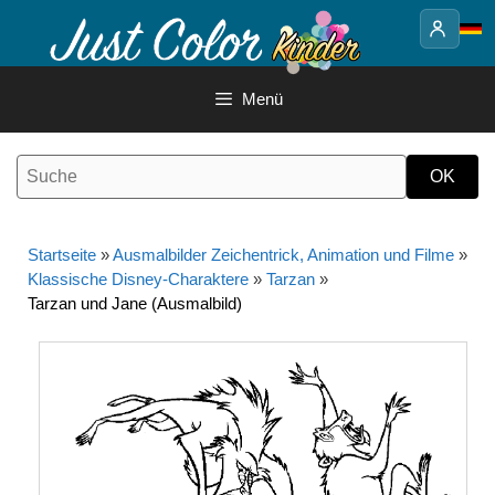
Springe
zum
Inhalt
Menü
Startseite
»
Ausmalbilder Zeichentrick, Animation und Filme
»
Klassische Disney-Charaktere
»
Tarzan
»
Tarzan und Jane (Ausmalbild)