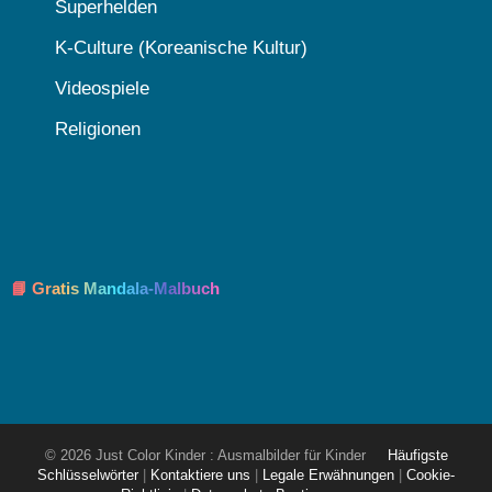
Superhelden
K-Culture (Koreanische Kultur)
Videospiele
Religionen
📘 Gratis Mandala-Malbuch
© 2026 Just Color Kinder : Ausmalbilder für Kinder
Häufigste
Schlüsselwörter
|
Kontaktiere uns
|
Legale Erwähnungen
|
Cookie-