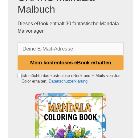
Malbuch
Dieses eBook enthält 30 fantastische Mandala-
Malvorlagen
D
e
i
Mein kostenloses eBook erhalten
n
e
Ich möchte das kostenlose eBook und E-Mails von Just
Color erhalten.
Datenschutzerklärung
E
-
M
a
i
l
-
A