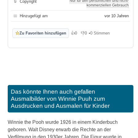
Nur für den persönlichen und nicht-
🔒
Copyright
kommerziellen Gebrauch
📅
Hinzugefügt am
vor 10 Jahren
☆
Zu Favoriten hinzufügen
👍
0
👎
0
•
0 Stimmen
Gefällt mir
Gefällt mir nicht
Das könnte Ihnen auch gefallen
Ausmalbilder von Winnie Puuh zum
Ausdrucken und Ausmalen für Kinder
Winnie the Pooh wurde 1926 in einem Kinderbuch
geboren. Walt Disney erwarb die Rechte an der
Verfilmung in den 1930er Jahren. Die Figur wurde in