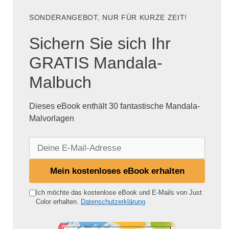
SONDERANGEBOT, NUR FÜR KURZE ZEIT!
Sichern Sie sich Ihr
GRATIS Mandala-
Malbuch
Dieses eBook enthält 30 fantastische Mandala-
Malvorlagen
D
e
i
Mein kostenloses eBook erhalten
n
e
Ich möchte das kostenlose eBook und E-Mails von Just
Color erhalten.
Datenschutzerklärung
E
-
M