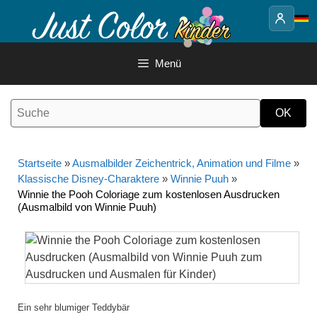
Springe
zum
Inhalt
Menü
Startseite
»
Ausmalbilder Zeichentrick, Animation und Filme
»
Klassische Disney-Charaktere
»
Winnie Puuh
»
Winnie the Pooh Coloriage zum kostenlosen Ausdrucken
(Ausmalbild von Winnie Puuh)
Ein sehr blumiger Teddybär