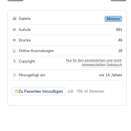
🗃
Galerie
Minions
👁
Aufrufe
891
👁
Drucke
49
💻
Online-Ausmalungen
29
Nur für den persönlichen und nicht-
🔒
Copyright
kommerziellen Gebrauch
📅
Hinzugefügt am
vor 14 Jahren
☆
Zu Favoriten hinzufügen
👍
0
👎
0
•
0 Stimmen
Gefällt mir
Gefällt mir nicht