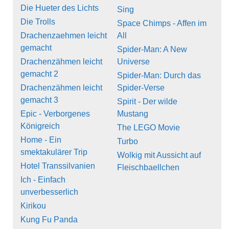
Die Hueter des Lichts
Sing
Die Trolls
Space Chimps - Affen im
Drachenzaehmen leicht
All
gemacht
Spider-Man: A New
Drachenzähmen leicht
Universe
gemacht 2
Spider-Man: Durch das
Drachenzähmen leicht
Spider-Verse
gemacht 3
Spirit - Der wilde
Epic - Verborgenes
Mustang
Königreich
The LEGO Movie
Home - Ein
Turbo
smektakulärer Trip
Wolkig mit Aussicht auf
Hotel Transsilvanien
Fleischbaellchen
Ich - Einfach
unverbesserlich
Kirikou
Kung Fu Panda