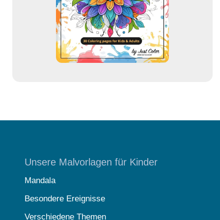
e
s
s
e
Unsere Malvorlagen für Kinder
Mandala
Besondere Ereignisse
Verschiedene Themen