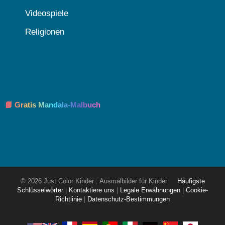
Videospiele
Religionen
📘 Gratis Mandala-Malbuch
© 2026 Just Color Kinder : Ausmalbilder für Kinder
Häufigste
Schlüsselwörter
|
Kontaktiere uns
|
Legale Erwähnungen
|
Cookie-
Richtlinie
|
Datenschutz-Bestimmungen