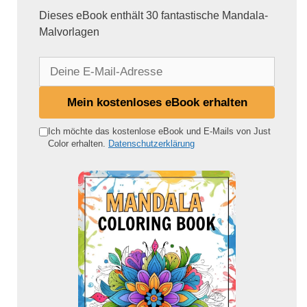
Dieses eBook enthält 30 fantastische Mandala-
Malvorlagen
D
e
i
Mein kostenloses eBook erhalten
n
e
Ich möchte das kostenlose eBook und E-Mails von Just
Color erhalten.
Datenschutzerklärung
E
-
M
a
i
l
-
A
d
r