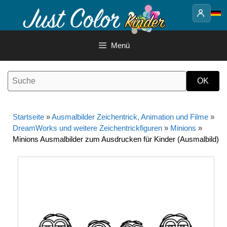
Springe
zum
Inhalt
Menü
Startseite
»
Ausmalbilder Zeichentrick, Animation und Filme
»
DreamWorks und weitere Zeichentrickfiguren
»
Minions
»
Minions Ausmalbilder zum Ausdrucken für Kinder (Ausmalbild)