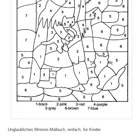
Unglaubliches Minions-Malbuch, einfach, für Kinder