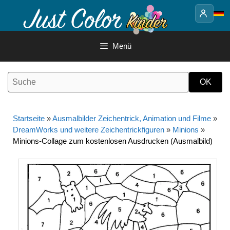
Springe
zum
Inhalt
Menü
Startseite
»
Ausmalbilder Zeichentrick, Animation und Filme
»
DreamWorks und weitere Zeichentrickfiguren
»
Minions
»
Minions-Collage zum kostenlosen Ausdrucken (Ausmalbild)