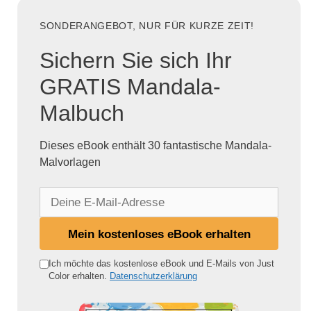
SONDERANGEBOT, NUR FÜR KURZE ZEIT!
Sichern Sie sich Ihr
GRATIS Mandala-
Malbuch
Dieses eBook enthält 30 fantastische Mandala-
Malvorlagen
D
e
i
Mein kostenloses eBook erhalten
n
e
Ich möchte das kostenlose eBook und E-Mails von Just
Color erhalten.
Datenschutzerklärung
E
-