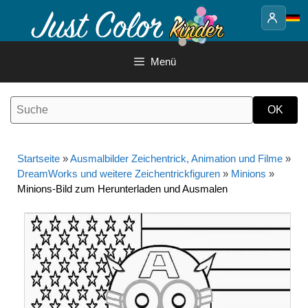
Springe
zum
Inhalt
Menü
Startseite
»
Ausmalbilder Zeichentrick, Animation und Filme
»
DreamWorks und weitere Zeichentrickfiguren
»
Minions
»
Minions-Bild zum Herunterladen und Ausmalen