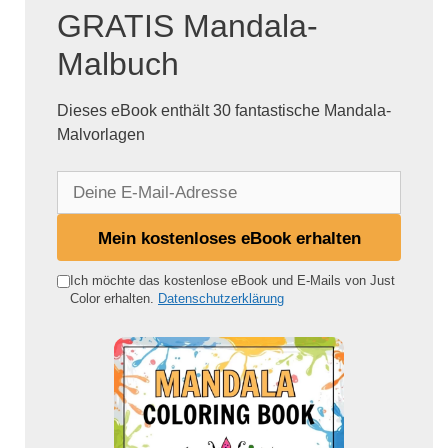
GRATIS Mandala-
Malbuch
Dieses eBook enthält 30 fantastische Mandala-
Malvorlagen
D
e
i
Mein kostenloses eBook erhalten
n
e
Ich möchte das kostenlose eBook und E-Mails von Just
Color erhalten.
Datenschutzerklärung
E
-
M
a
i
l
-