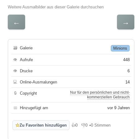
Weitere Ausmalbilder aus dieser Galerie durchsuchen
←
→
🗃
Galerie
Minions
👁
Aufrufe
448
👁
Drucke
6
💻
Online-Ausmalungen
14
Nur für den persönlichen und nicht-
🔒
Copyright
kommerziellen Gebrauch
📅
Hinzugefügt am
vor 9 Jahren
☆
Zu Favoriten hinzufügen
👍
0
👎
0
•
0 Stimmen
Gefällt mir
Gefällt mir nicht