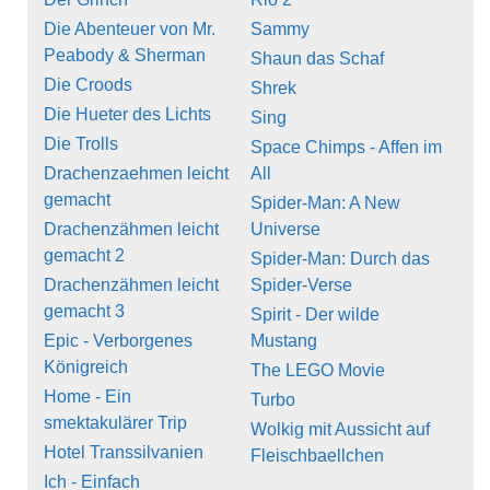
Die Abenteuer von Mr.
Sammy
Peabody & Sherman
Shaun das Schaf
Die Croods
Shrek
Die Hueter des Lichts
Sing
Die Trolls
Space Chimps - Affen im
Drachenzaehmen leicht
All
gemacht
Spider-Man: A New
Drachenzähmen leicht
Universe
gemacht 2
Spider-Man: Durch das
Drachenzähmen leicht
Spider-Verse
gemacht 3
Spirit - Der wilde
Epic - Verborgenes
Mustang
Königreich
The LEGO Movie
Home - Ein
Turbo
smektakulärer Trip
Wolkig mit Aussicht auf
Hotel Transsilvanien
Fleischbaellchen
Ich - Einfach