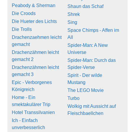
Peabody & Sherman
Shaun das Schaf
Die Croods
Shrek
Die Hueter des Lichts
Sing
Die Trolls
Space Chimps - Affen im
Drachenzaehmen leicht
All
gemacht
Spider-Man: A New
Drachenzähmen leicht
Universe
gemacht 2
Spider-Man: Durch das
Drachenzähmen leicht
Spider-Verse
gemacht 3
Spirit - Der wilde
Epic - Verborgenes
Mustang
Königreich
The LEGO Movie
Home - Ein
Turbo
smektakulärer Trip
Wolkig mit Aussicht auf
Hotel Transsilvanien
Fleischbaellchen
Ich - Einfach
unverbesserlich