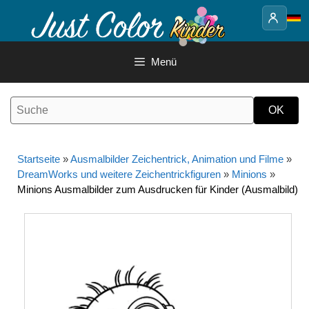
Springe
zum
Inhalt
Menü
Startseite
»
Ausmalbilder Zeichentrick, Animation und Filme
»
DreamWorks und weitere Zeichentrickfiguren
»
Minions
»
Minions Ausmalbilder zum Ausdrucken für Kinder (Ausmalbild)