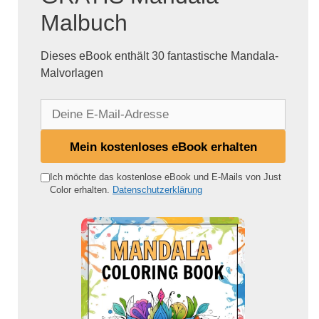
Malbuch
Dieses eBook enthält 30 fantastische Mandala-
Malvorlagen
D
e
i
Mein kostenloses eBook erhalten
n
e
Ich möchte das kostenlose eBook und E-Mails von Just
Color erhalten.
Datenschutzerklärung
E
-
M
a
i
l
-
A