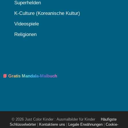
Superhelden
K-Culture (Koreanische Kultur)
Videospiele
Religionen
📘 Gratis Mandala-Malbuch
© 2026 Just Color Kinder : Ausmalbilder für Kinder
Häufigste
Schlüsselwörter
|
Kontaktiere uns
|
Legale Erwähnungen
|
Cookie-