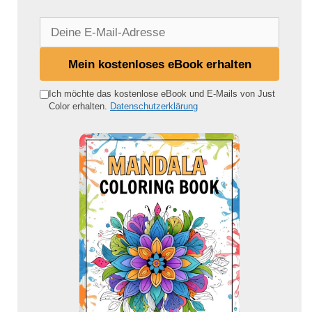
D
e
i
Mein kostenloses eBook erhalten
n
e
Ich möchte das kostenlose eBook und E-Mails von Just
Color erhalten.
Datenschutzerklärung
E
-
M
a
i
l
-
A
d
r
e
s
s