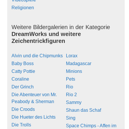
Religionen
Weitere Bildergalerien in der Kategorie
DreamWorks und weitere
Zeichentrickfiguren
Alvin und die Chipmunks
Lorax
Baby Boss
Madagascar
Catty Pottie
Minions
Coraline
Pets
Der Grinch
Rio
Die Abenteuer von Mr.
Rio 2
Peabody & Sherman
Sammy
Die Croods
Shaun das Schaf
Die Hueter des Lichts
Sing
Die Trolls
Space Chimps - Affen im