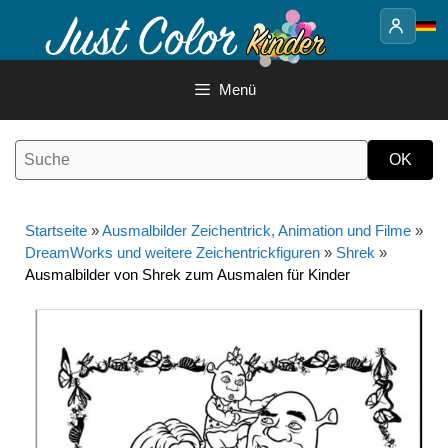
Springe
zum
Inhalt
Menü
Startseite
»
Ausmalbilder Zeichentrick, Animation und Filme
»
DreamWorks und weitere Zeichentrickfiguren
»
Shrek
»
Ausmalbilder von Shrek zum Ausmalen für Kinder