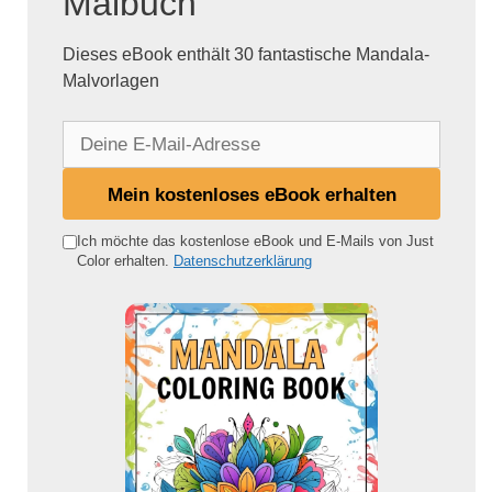
Malbuch
Dieses eBook enthält 30 fantastische Mandala-
Malvorlagen
D
e
i
Mein kostenloses eBook erhalten
n
e
Ich möchte das kostenlose eBook und E-Mails von Just
Color erhalten.
Datenschutzerklärung
E
-
M
a
i
l
-
A
d