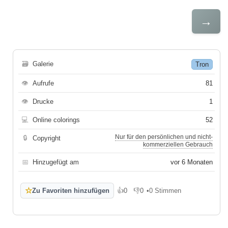
→
🗃
Galerie
Tron
👁
Aufrufe
81
👁
Drucke
1
💻
Online colorings
52
Nur für den persönlichen und nicht-
🔒
Copyright
kommerziellen Gebrauch
📅
Hinzugefügt am
vor 6 Monaten
☆
Zu Favoriten hinzufügen
👍
0
👎
0
•
0 Stimmen
Gefällt mir
Gefällt mir nicht