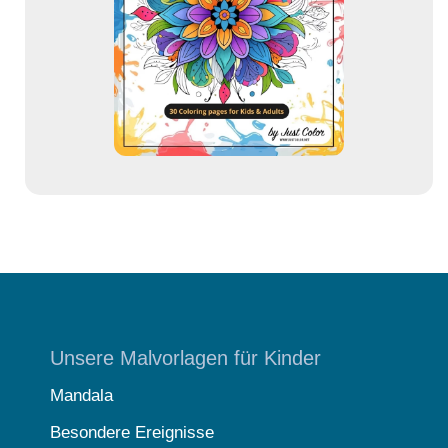
r
e
s
s
e
Unsere Malvorlagen für Kinder
Mandala
Besondere Ereignisse