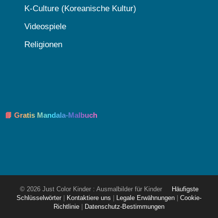
K-Culture (Koreanische Kultur)
Videospiele
Religionen
📘 Gratis Mandala-Malbuch
© 2026 Just Color Kinder : Ausmalbilder für Kinder
Häufigste
Schlüsselwörter
|
Kontaktiere uns
|
Legale Erwähnungen
|
Cookie-
Richtlinie
|
Datenschutz-Bestimmungen