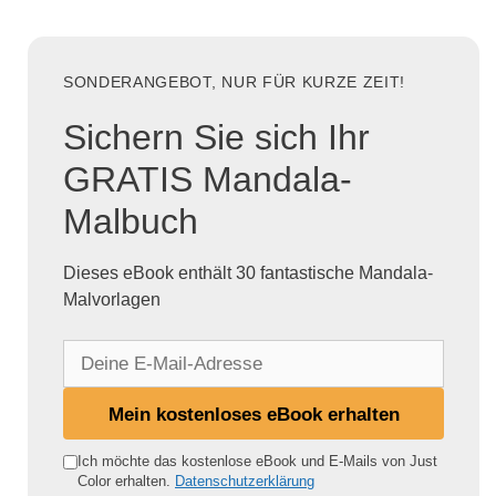
SONDERANGEBOT, NUR FÜR KURZE ZEIT!
Sichern Sie sich Ihr
GRATIS Mandala-
Malbuch
Dieses eBook enthält 30 fantastische Mandala-
Malvorlagen
D
e
i
Mein kostenloses eBook erhalten
n
e
Ich möchte das kostenlose eBook und E-Mails von Just
Color erhalten.
Datenschutzerklärung
E