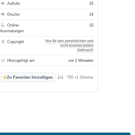
👁
Aufrufe
15
👁
Drucke
14
💻
Online-
15
Ausmalungen
Nur für den persönlichen und
🔒
Copyright
nicht-kommerziellen
Gebrauch
📅
Hinzugefügt am
vor 2 Monaten
☆
Zu Favoriten hinzufügen
👍
1
👎
0
•
1 Stimme
Gefällt mir
Gefällt mir nicht