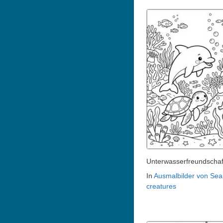
Unterwasserfreundschaf
In
Ausmalbilder von Sea
creatures