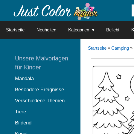
Springe
zum
Inhalt
Startseite
Neuheiten
Kategorien
Beliebt
K
Startseite
»
Camping
»
Unsere Malvorlagen
für Kinder
Mandala
Besondere Ereignisse
Verschiedene Themen
Tiere
Bildend
Kunst