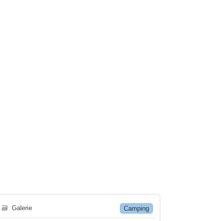
🗃
Galerie
Camping