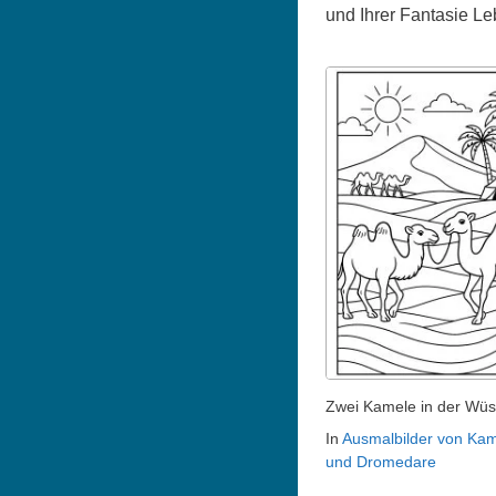
und Ihrer Fantasie L
Zwei Kamele in der Wüs
In
Ausmalbilder von Ka
und Dromedare