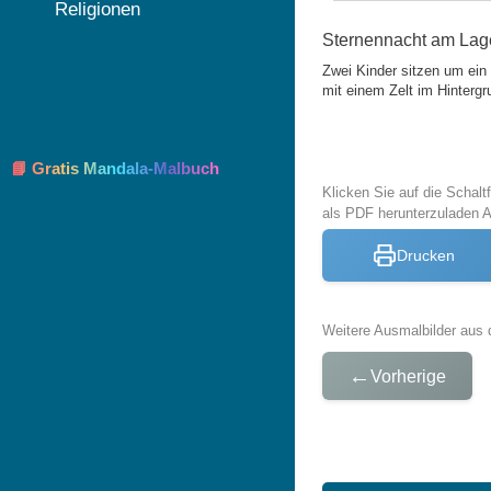
Religionen
Sternennacht am Lag
Zwei Kinder sitzen um ein
mit einem Zelt im Hintergr
📘 Gratis Mandala-Malbuch
Klicken Sie auf die Schal
als PDF herunterzuladen
Drucken
Weitere Ausmalbilder aus 
←
Vorherige