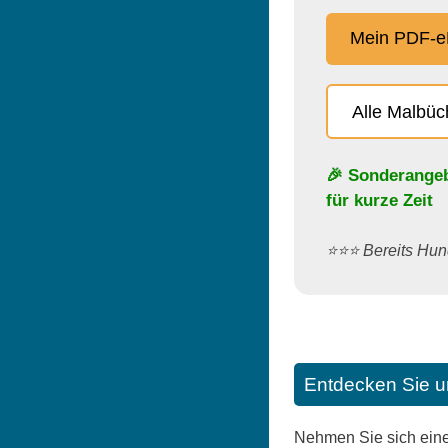
Mein PDF-e
Alle Malbü
🎉 Sonderange
für kurze Zeit
⭐️⭐️⭐️ Bereits H
Entdecken Sie u
Nehmen Sie sich eine