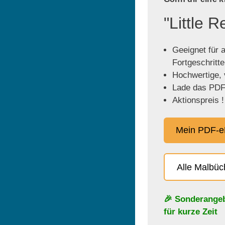
"Little 
Geeignet für a
Fortgeschritt
Hochwertige, v
Lade das PDF 
Aktionspreis !
Mein PDF-e
Alle Malbü
🎉 Sonderange
für kurze Zeit