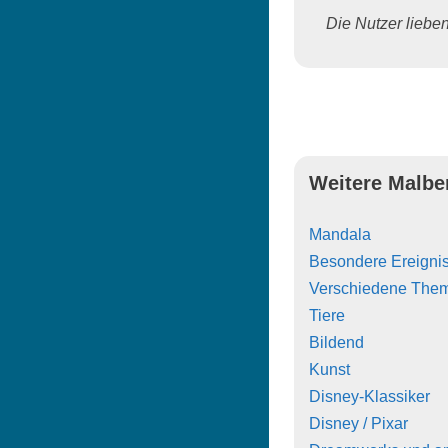
Die Nutzer lieben 
Weitere Malbe
Mandala
Besondere Ereigni
Verschiedene The
Tiere
Bildend
Kunst
Disney-Klassiker
Disney / Pixar