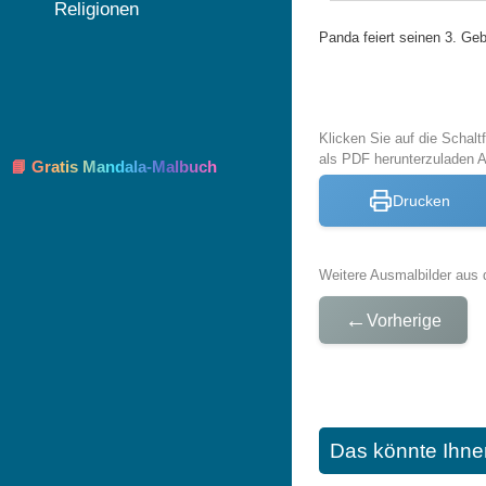
Religionen
Panda feiert seinen 3. Geb
Klicken Sie auf die Schal
als PDF herunterzuladen 
📘 Gratis Mandala-Malbuch
Drucken
Weitere Ausmalbilder aus 
←
Vorherige
Das könnte Ihne