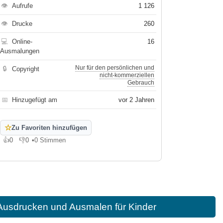
👁
Aufrufe
1 126
👁
Drucke
260
💻
Online-
16
Ausmalungen
Nur für den persönlichen und
🔒
Copyright
nicht-kommerziellen
Gebrauch
📅
Hinzugefügt am
vor 2 Jahren
☆
Zu Favoriten hinzufügen
👍
0
👎
0
•
0 Stimmen
Gefällt mir
Gefällt mir nicht
Ausdrucken und Ausmalen für Kinder