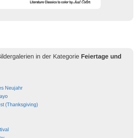
ildergalerien in der Kategorie
Feiertage und
es Neujahr
Mayo
st (Thanksgiving)
tival
ay