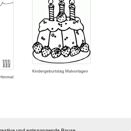
Kindergeburtstag Malvorlagen
 Himmel
kreative und entspannende Pause