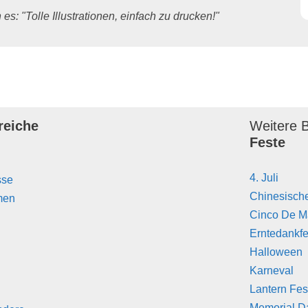
es: "Tolle Illustrationen, einfach zu drucken!"
reiche
Weitere B
Feste
4. Juli
sse
Chinesisch
men
Cinco De 
Erntedankfe
Halloween
Karneval
Lantern Fes
Memorial D