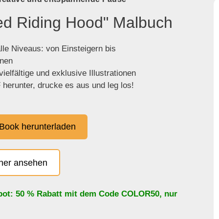
Red Riding Hood" Malbuch
lle Niveaus: von Einsteigern bis
enen
ielfältige und exklusive Illustrationen
herunter, drucke es aus und leg los!
Book herunterladen
cher ansehen
bot: 50 % Rabatt mit dem Code
COLOR50
, nur