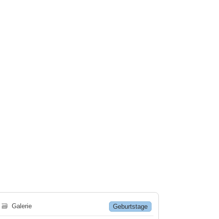
🗃
Galerie
Geburtstage