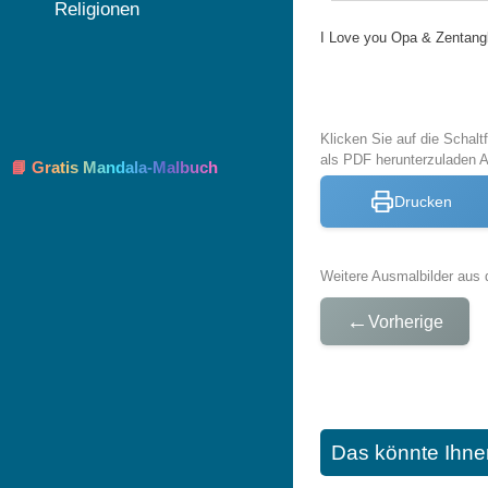
Religionen
I Love you Opa & Zentang
Klicken Sie auf die Schal
als PDF herunterzuladen
📘 Gratis Mandala-Malbuch
Drucken
Weitere Ausmalbilder aus 
←
Vorherige
Das könnte Ihne