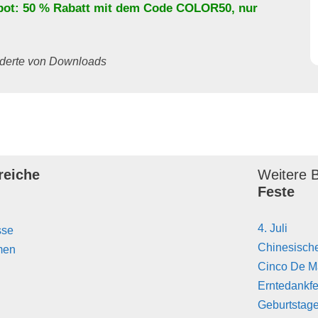
bot: 50 % Rabatt mit dem Code
COLOR50
, nur
underte von Downloads
reiche
Weitere B
Feste
4. Juli
sse
Chinesisch
men
Cinco De 
Erntedankfe
Geburtstag