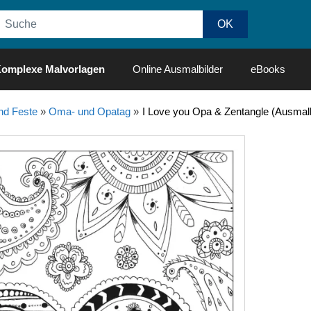
omplexe Malvorlagen
Online Ausmalbilder
eBooks
nd Feste
»
Oma- und Opatag
»
I Love you Opa & Zentangle (Ausma