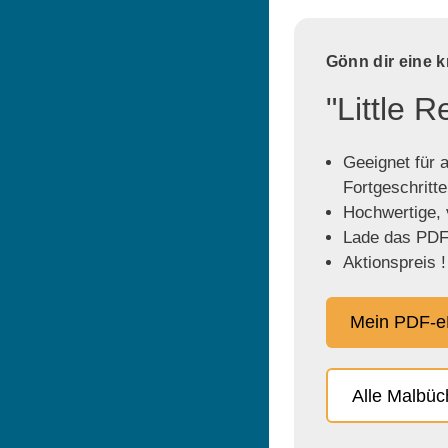
Gönn dir eine 
"Little 
Geeignet für a
Fortgeschritt
Hochwertige, v
Lade das PDF 
Aktionspreis !
Mein PDF-e
Alle Malbü