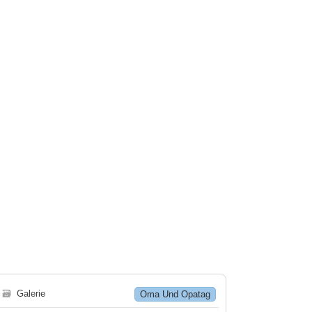
🗃
Galerie
Oma Und Opatag