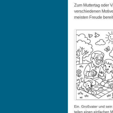
Zum Muttertag oder V
verschiedenen Motive
meisten Freude berei
Ein. Großvater und sein
teilen einen einfachen