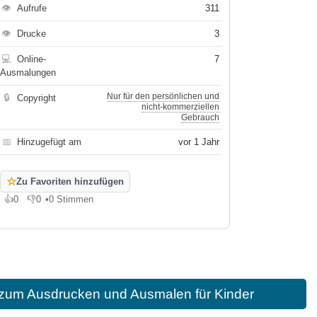
👁
Aufrufe
311
👁
Drucke
3
💻
Online-
7
Ausmalungen
Nur für den persönlichen und
🔒
Copyright
nicht-kommerziellen
Gebrauch
📅
Hinzugefügt am
vor 1 Jahr
☆
Zu Favoriten hinzufügen
👍
0
👎
0
•
0 Stimmen
Gefällt mir
Gefällt mir nicht
zum Ausdrucken und Ausmalen für Kinder