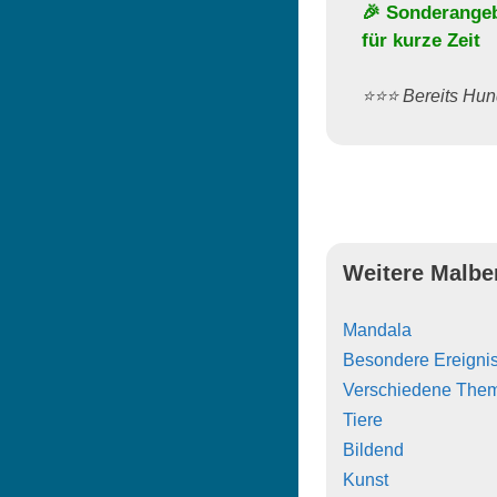
🎉 Sonderange
für kurze Zeit
⭐️⭐️⭐️ Bereits H
Weitere Malbe
Mandala
Besondere Ereigni
Verschiedene The
Tiere
Bildend
Kunst