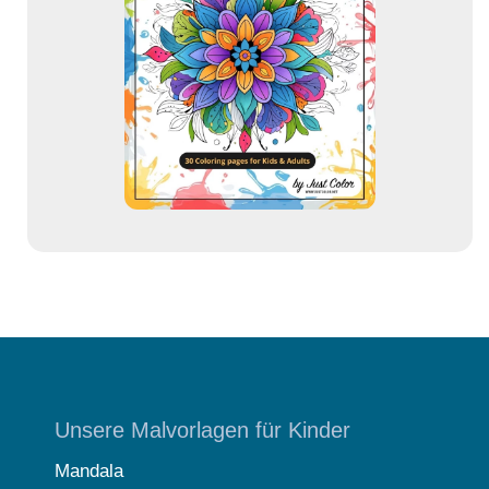
d
r
e
s
s
e
Unsere Malvorlagen für Kinder
Mandala