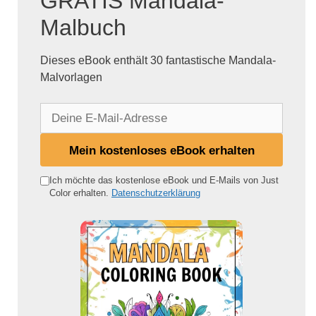
GRATIS Mandala-
Malbuch
Dieses eBook enthält 30 fantastische Mandala-
Malvorlagen
D
e
i
Mein kostenloses eBook erhalten
n
e
Ich möchte das kostenlose eBook und E-Mails von Just
Color erhalten.
Datenschutzerklärung
E
-
M
a
i
l
-
A