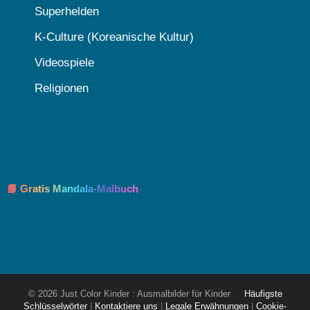
Superhelden
K-Culture (Koreanische Kultur)
Videospiele
Religionen
📘 Gratis Mandala-Malbuch
© 2026 Just Color Kinder : Ausmalbilder für Kinder
Häufigste
Schlüsselwörter
|
Kontaktiere uns
|
Legale Erwähnungen
|
Cookie-