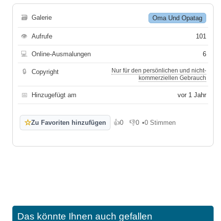
🗃
Galerie
Oma Und Opatag
👁
Aufrufe
101
💻
Online-Ausmalungen
6
Nur für den persönlichen und nicht-
🔒
Copyright
kommerziellen Gebrauch
📅
Hinzugefügt am
vor 1 Jahr
☆
Zu Favoriten hinzufügen
👍
0
👎
0
•
0 Stimmen
Gefällt mir
Gefällt mir nicht
Das könnte Ihnen auch gefallen