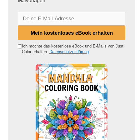
Malvorlagen
D
e
i
Mein kostenloses eBook erhalten
n
e
Ich möchte das kostenlose eBook und E-Mails von Just
Color erhalten.
Datenschutzerklärung
E
-
M
a
i
l
-
A
d
r
e
s