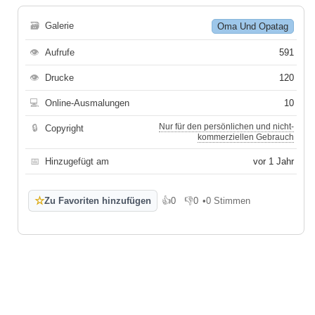
🗃
Galerie
Oma Und Opatag
👁
Aufrufe
591
👁
Drucke
120
💻
Online-Ausmalungen
10
Nur für den persönlichen und nicht-
🔒
Copyright
kommerziellen Gebrauch
📅
Hinzugefügt am
vor 1 Jahr
☆
Zu Favoriten hinzufügen
👍
0
👎
0
•
0 Stimmen
Gefällt mir
Gefällt mir nicht