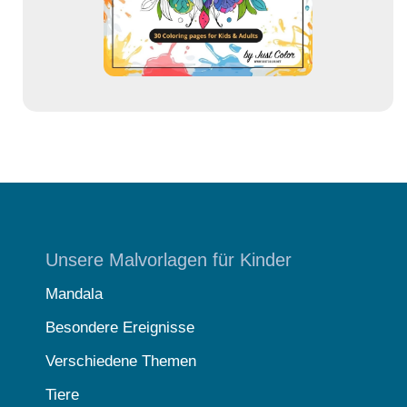
s
e
Unsere Malvorlagen für Kinder
Mandala
Besondere Ereignisse
Verschiedene Themen
Tiere