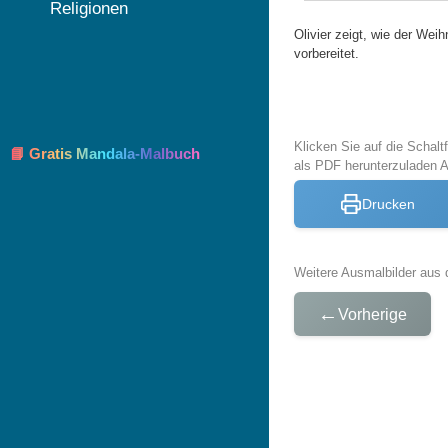
Religionen
Olivier zeigt, wie der W
vorbereitet.
Klicken Sie auf die Schal
📘 Gratis Mandala-Malbuch
als PDF herunterzuladen 
Drucken
Weitere Ausmalbilder aus 
←
Vorherige