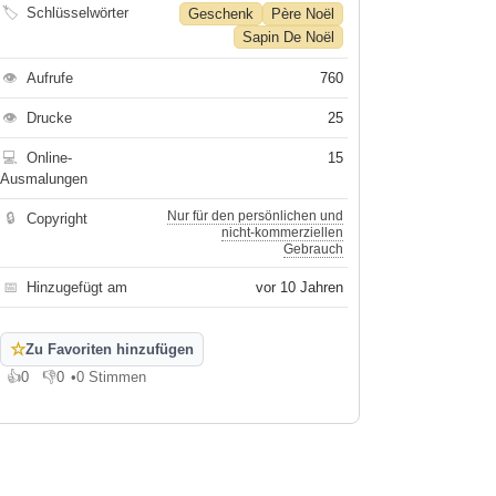
🏷
Schlüsselwörter
Geschenk
Père Noël
Sapin De Noël
👁
Aufrufe
760
👁
Drucke
25
💻
Online-
15
Ausmalungen
Nur für den persönlichen und
🔒
Copyright
nicht-kommerziellen
Gebrauch
📅
Hinzugefügt am
vor 10 Jahren
☆
Zu Favoriten hinzufügen
👍
0
👎
0
•
0 Stimmen
Gefällt mir
Gefällt mir nicht