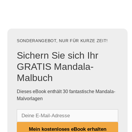
SONDERANGEBOT, NUR FÜR KURZE ZEIT!
Sichern Sie sich Ihr
GRATIS Mandala-
Malbuch
Dieses eBook enthält 30 fantastische Mandala-
Malvorlagen
D
e
i
Mein kostenloses eBook erhalten