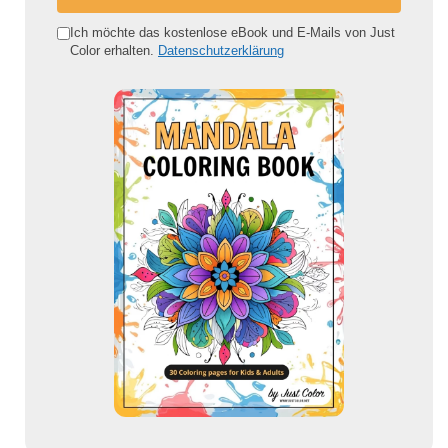
n
e
Ich möchte das kostenlose eBook und E-Mails von Just
Color erhalten.
Datenschutzerklärung
E
-
M
a
i
l
-
A
d
r
e
s
s
e