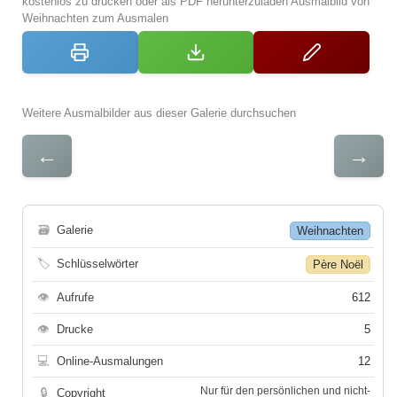
kostenlos zu drucken oder als PDF herunterzuladen Ausmalbild von
Weihnachten zum Ausmalen
Weitere Ausmalbilder aus dieser Galerie durchsuchen
←
→
🗃
Galerie
Weihnachten
🏷
Schlüsselwörter
Père Noël
👁
Aufrufe
612
👁
Drucke
5
💻
Online-Ausmalungen
12
Nur für den persönlichen und nicht-
🔒
Copyright