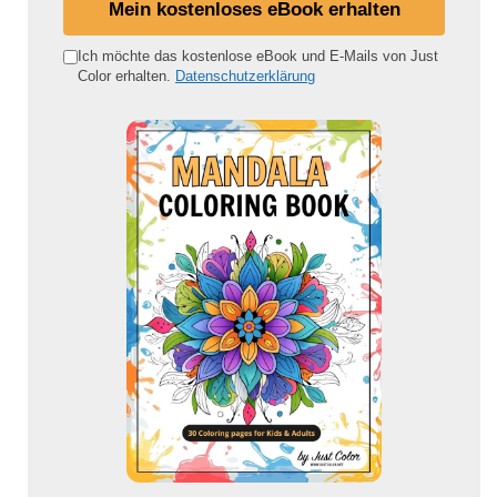
i
Mein kostenloses eBook erhalten
n
e
Ich möchte das kostenlose eBook und E-Mails von Just
Color erhalten.
Datenschutzerklärung
E
-
M
a
i
l
-
A
d
r
e
s
s
e