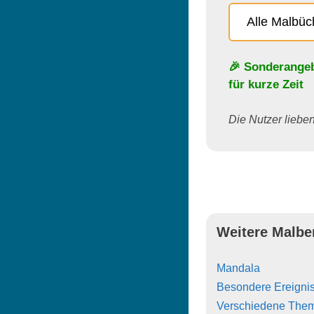
Alle Malbü
🎉 Sonderange
für kurze Zeit
Die Nutzer lieben 
Weitere Malbe
Mandala
Besondere Ereigni
Verschiedene The