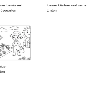
tner bewässert
Kleiner Gärtner und seine
üsegarten
Ernten
niger
ten