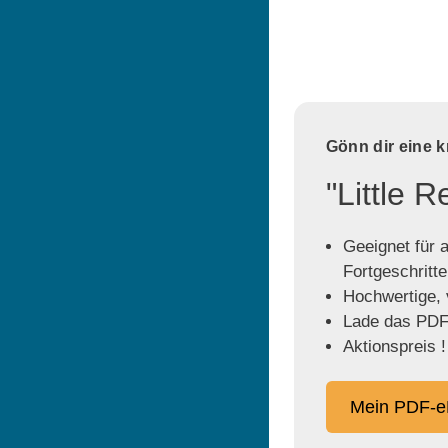
Gönn dir eine 
"Little 
Geeignet für a
Fortgeschritt
Hochwertige, v
Lade das PDF 
Aktionspreis !
Mein PDF-e