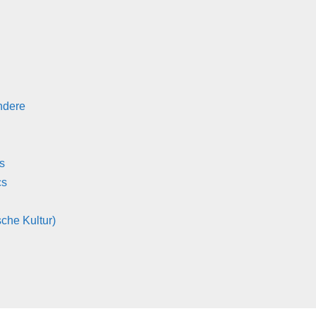
ndere
s
cs
che Kultur)