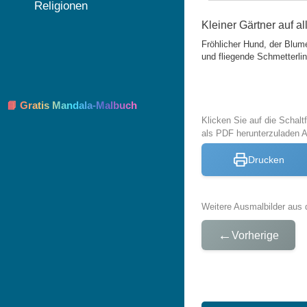
Religionen
Kleiner Gärtner auf al
Fröhlicher Hund, der Blum
und fliegende Schmetterlin
📘 Gratis Mandala-Malbuch
Klicken Sie auf die Schal
als PDF herunterzuladen
Drucken
Weitere Ausmalbilder aus 
←
Vorherige