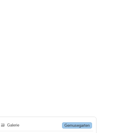
🗃
Galerie
Gemusegarten