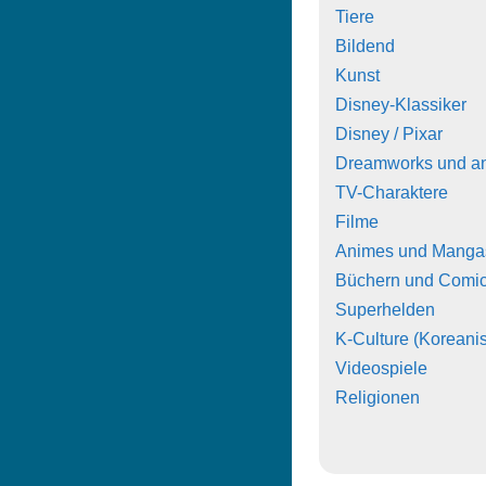
Tiere
Bildend
Kunst
Disney-Klassiker
Disney / Pixar
Dreamworks und a
TV-Charaktere
Filme
Animes und Manga
Büchern und Comi
Superhelden
K-Culture (Koreanis
Videospiele
Religionen