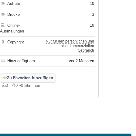
👁
Aufrufe
10
👁
Drucke
3
💻
Online-
10
Ausmalungen
Nur für den persönlichen und
🔒
Copyright
nicht-kommerziellen
Gebrauch
📅
Hinzugefügt am
vor 2 Monaten
☆
Zu Favoriten hinzufügen
👍
0
👎
0
•
0 Stimmen
Gefällt mir
Gefällt mir nicht