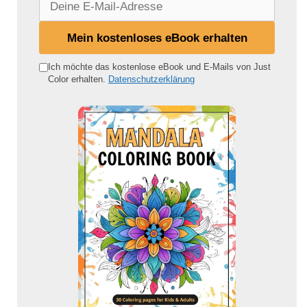
e
i
Mein kostenloses eBook erhalten
n
e
Ich möchte das kostenlose eBook und E-Mails von Just
Color erhalten.
Datenschutzerklärung
E
-
M
a
i
l
-
A
d
r
e
s
s
e