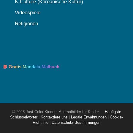
K-Culture (Koreanische Kultur)
Videospiele
Religionen
📘 Gratis Mandala-Malbuch
© 2026 Just Color Kinder : Ausmalbilder für Kinder
Häufigste
Schlüsselwörter
|
Kontaktiere uns
|
Legale Erwähnungen
|
Cookie-
Richtlinie
|
Datenschutz-Bestimmungen