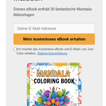
Dieses eBook enthält 30 fantastische Mandala-
Malvorlagen
D
e
i
Mein kostenloses eBook erhalten
n
e
Ich möchte das kostenlose eBook und E-Mails von Just
Color erhalten.
Datenschutzerklärung
E
-
M
a
i
l
-
A
d
r