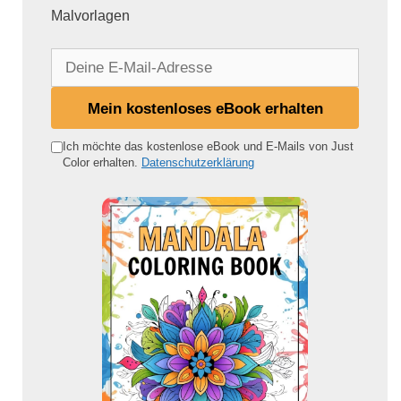
Malvorlagen
D
e
i
Mein kostenloses eBook erhalten
n
e
Ich möchte das kostenlose eBook und E-Mails von Just
Color erhalten.
Datenschutzerklärung
E
-
M
a
i
l
-
A
d
r
e