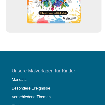
s
s
e
Unsere Malvorlagen für Kinder
Mandala
Besondere Ereignisse
Verschiedene Themen