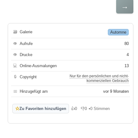
→
🗃
Galerie
Automne
👁
Aufrufe
80
👁
Drucke
4
💻
Online-Ausmalungen
13
Nur für den persönlichen und nicht-
🔒
Copyright
kommerziellen Gebrauch
📅
Hinzugefügt am
vor 9 Monaten
☆
Zu Favoriten hinzufügen
👍
0
👎
0
•
0 Stimmen
Gefällt mir
Gefällt mir nicht