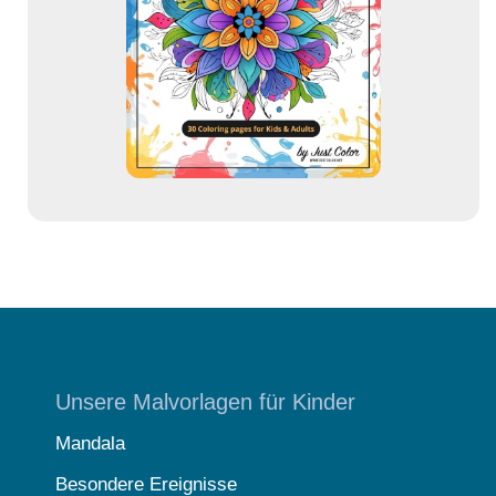
r
e
s
s
e
Unsere Malvorlagen für Kinder
Mandala
Besondere Ereignisse