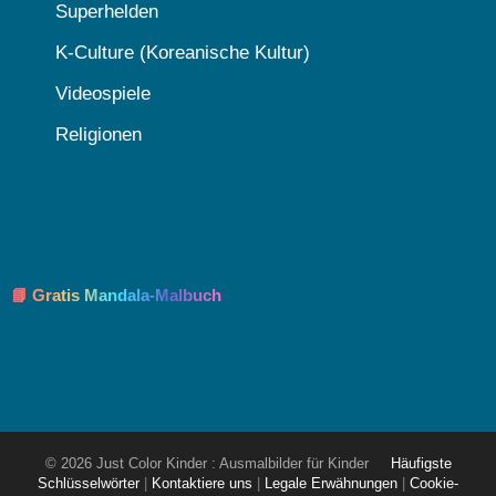
Superhelden
K-Culture (Koreanische Kultur)
Videospiele
Religionen
📘 Gratis Mandala-Malbuch
© 2026 Just Color Kinder : Ausmalbilder für Kinder
Häufigste
Schlüsselwörter
|
Kontaktiere uns
|
Legale Erwähnungen
|
Cookie-