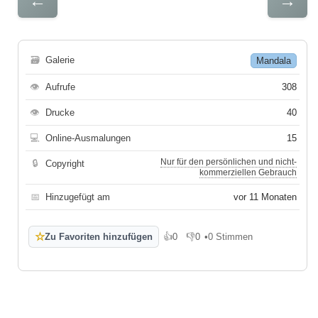
←
→
🗃
Galerie
Mandala
👁
Aufrufe
308
👁
Drucke
40
💻
Online-Ausmalungen
15
Nur für den persönlichen und nicht-
🔒
Copyright
kommerziellen Gebrauch
📅
Hinzugefügt am
vor 11 Monaten
☆
Zu Favoriten hinzufügen
👍
0
👎
0
•
0 Stimmen
Gefällt mir
Gefällt mir nicht