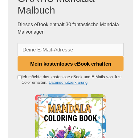
Malbuch
Dieses eBook enthält 30 fantastische Mandala-
Malvorlagen
D
e
i
Mein kostenloses eBook erhalten
n
e
Ich möchte das kostenlose eBook und E-Mails von Just
Color erhalten.
Datenschutzerklärung
E
-
M
a
i
l
-
A