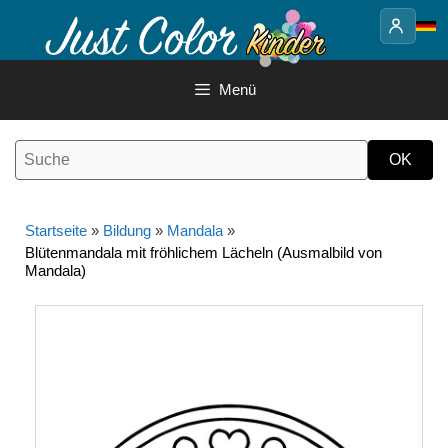
Springe
zum
Inhalt
Menü
Startseite
»
Bildung
»
Mandala
»
Blütenmandala mit fröhlichem Lächeln (Ausmalbild von
Mandala)