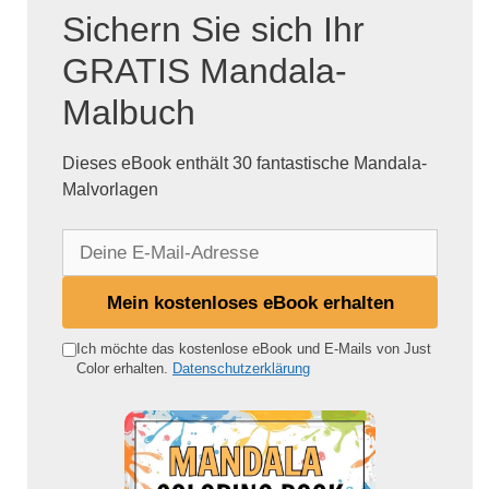
Sichern Sie sich Ihr
GRATIS Mandala-
Malbuch
Dieses eBook enthält 30 fantastische Mandala-
Malvorlagen
D
e
i
Mein kostenloses eBook erhalten
n
e
Ich möchte das kostenlose eBook und E-Mails von Just
Color erhalten.
Datenschutzerklärung
E
-
M
a
i