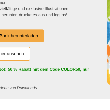
enen
ielfältige und exklusive Illustrationen
herunter, drucke es aus und leg los!
Book herunterladen
cher ansehen
bot: 50 % Rabatt mit dem Code
COLOR50
, nur
underte von Downloads