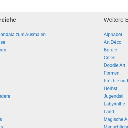
reiche
Weitere B
Mandala zum Ausmalen
Alphabet
sse
Art Déco
men
Berufe
Cities
Doodle Art
Formen
Früchte un
Herbst
ndere
Jugendstil
Labyrinthe
Land
s
Magische A
cs
Menschlich