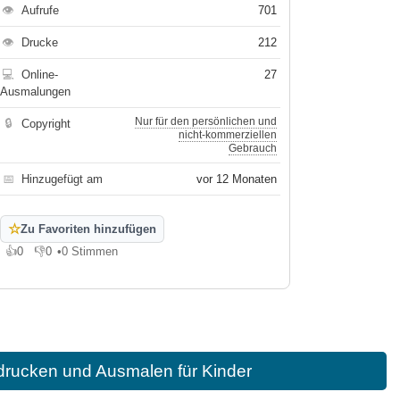
👁
Aufrufe
701
👁
Drucke
212
💻
Online-
27
Ausmalungen
Nur für den persönlichen und
🔒
Copyright
nicht-kommerziellen
Gebrauch
📅
Hinzugefügt am
vor 12 Monaten
☆
Zu Favoriten hinzufügen
👍
0
👎
0
•
0 Stimmen
Gefällt mir
Gefällt mir nicht
rucken und Ausmalen für Kinder