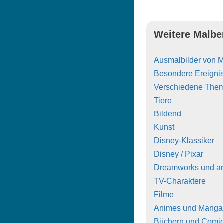
Weitere Malbe
Ausmalbilder von 
Besondere Ereigni
Verschiedene The
Tiere
Bildend
Kunst
Disney-Klassiker
Disney / Pixar
Dreamworks und a
TV-Charaktere
Filme
Animes und Manga
Büchern und Comi