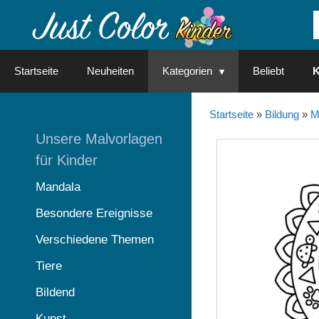
Springe
zum
Inhalt
Startseite
Neuheiten
Kategorien
Beliebt
K
Startseite
»
Bildung
»
M
Unsere Malvorlagen
für Kinder
Mandala
Besondere Ereignisse
Verschiedene Themen
Tiere
Bildend
Kunst