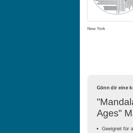
New York
Gönn dir eine 
"Mandala
Ages" M
Geeignet für a