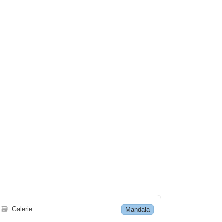
🗃
Galerie
Mandala