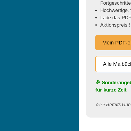
Fortgeschritt
Hochwertige, v
Lade das PDF 
Aktionspreis !
Mein PDF-e
Alle Malbü
🎉 Sonderange
für kurze Zeit
⭐️⭐️⭐️ Bereits H