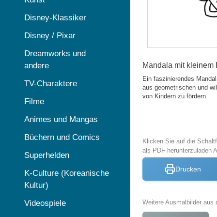
Disney-Klassiker
Disney / Pixar
Dreamworks und
andere
Mandala mit kleinem
Ein faszinierendes Mandal
TV-Charaktere
aus geometrischen und wil
von Kindern zu fördern.
Filme
Animes und Mangas
Büchern und Comics
Klicken Sie auf die Schal
als PDF herunterzuladen 
Superhelden
Drucken
K-Culture (Koreanische
Kultur)
Videospiele
Weitere Ausmalbilder aus 