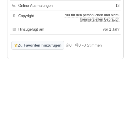
💻
Online-Ausmalungen
13
Nur für den persönlichen und nicht-
🔒
Copyright
kommerziellen Gebrauch
📅
Hinzugefügt am
vor 1 Jahr
☆
Zu Favoriten hinzufügen
👍
0
👎
0
•
0 Stimmen
Gefällt mir
Gefällt mir nicht