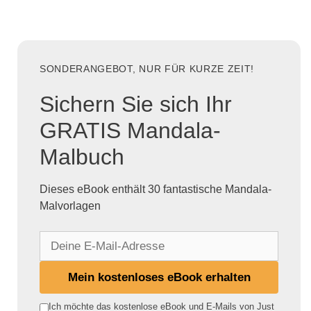
SONDERANGEBOT, NUR FÜR KURZE ZEIT!
Sichern Sie sich Ihr
GRATIS Mandala-
Malbuch
Dieses eBook enthält 30 fantastische Mandala-
Malvorlagen
D
e
i
Mein kostenloses eBook erhalten
n
e
Ich möchte das kostenlose eBook und E-Mails von Just