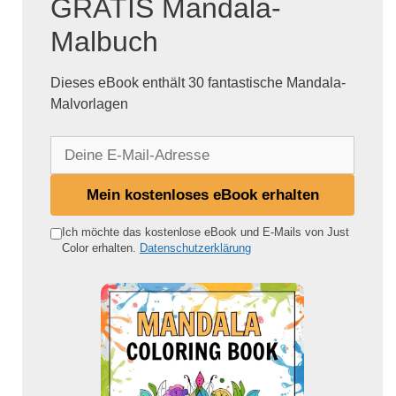
GRATIS Mandala-
Malbuch
Dieses eBook enthält 30 fantastische Mandala-
Malvorlagen
D
e
i
Mein kostenloses eBook erhalten
n
e
Ich möchte das kostenlose eBook und E-Mails von Just
Color erhalten.
Datenschutzerklärung
E
-
M
a
i
l
-