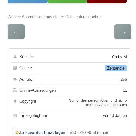
Weitere Ausmalbilder aus dieser Galerie durchsuchen
←
→
👤
Künstler
Cathy M
🗃
Galerie
Zentangle
👁
Aufrufe
256
💻
Online-Ausmalungen
11
Nur für den persönlichen und nicht-
🔒
Copyright
kommerziellen Gebrauch
📅
Hinzugefügt am
vor 10 Jahren
☆
Zu Favoriten hinzufügen
👍
0
👎
0
•
0 Stimmen
Gefällt mir
Gefällt mir nicht