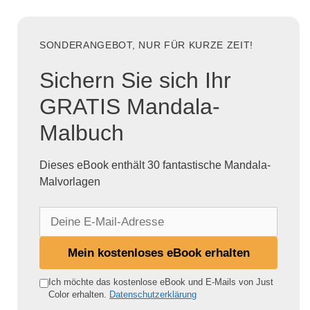
SONDERANGEBOT, NUR FÜR KURZE ZEIT!
Sichern Sie sich Ihr
GRATIS Mandala-
Malbuch
Dieses eBook enthält 30 fantastische Mandala-
Malvorlagen
D
e
i
Mein kostenloses eBook erhalten
n
e
Ich möchte das kostenlose eBook und E-Mails von Just
Color erhalten.
Datenschutzerklärung
E