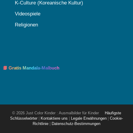
K-Culture (Koreanische Kultur)
Videospiele
Religionen
📘 Gratis Mandala-Malbuch
© 2026 Just Color Kinder : Ausmalbilder für Kinder
Häufigste
Schlüsselwörter
|
Kontaktiere uns
|
Legale Erwähnungen
|
Cookie-
Richtlinie
|
Datenschutz-Bestimmungen