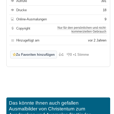
👁
Aufrufe
391
👁
Drucke
18
💻
Online-Ausmalungen
9
Nur für den persönlichen und nicht-
🔒
Copyright
kommerziellen Gebrauch
📅
Hinzugefügt am
vor 2 Jahren
☆
Zu Favoriten hinzufügen
👍
1
👎
0
•
1 Stimme
Gefällt mir
Gefällt mir nicht
Das könnte Ihnen auch gefallen
Ausmalbilder von Christentum zum