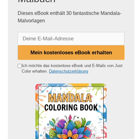
Dieses eBook enthält 30 fantastische Mandala-
Malvorlagen
D
e
i
Mein kostenloses eBook erhalten
n
e
Ich möchte das kostenlose eBook und E-Mails von Just
Color erhalten.
Datenschutzerklärung
E
-
M
a
i
l
-
A
d