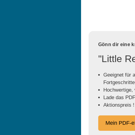
Gönn dir eine 
"Little 
Geeignet für a
Fortgeschritt
Hochwertige, v
Lade das PDF 
Aktionspreis !
Mein PDF-e