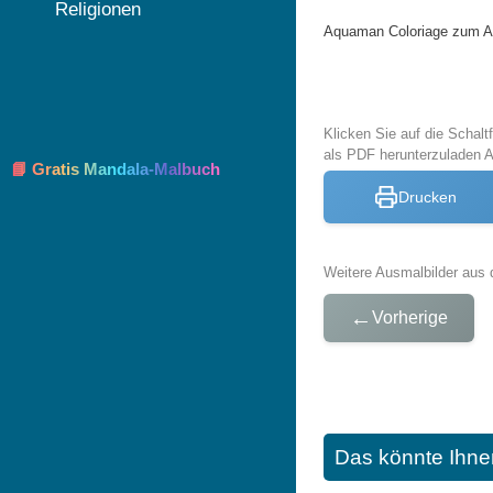
Religionen
Aquaman Coloriage zum Au
Klicken Sie auf die Schal
als PDF herunterzuladen
📘 Gratis Mandala-Malbuch
Drucken
Weitere Ausmalbilder aus 
←
Vorherige
Das könnte Ihne