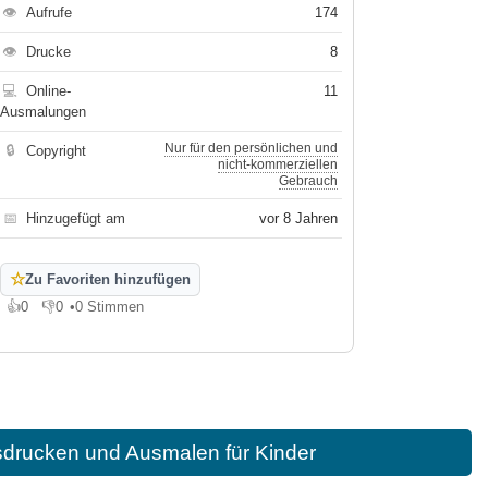
👁
Aufrufe
174
👁
Drucke
8
💻
Online-
11
Ausmalungen
Nur für den persönlichen und
🔒
Copyright
nicht-kommerziellen
Gebrauch
📅
Hinzugefügt am
vor 8 Jahren
☆
Zu Favoriten hinzufügen
👍
0
👎
0
•
0 Stimmen
Gefällt mir
Gefällt mir nicht
drucken und Ausmalen für Kinder