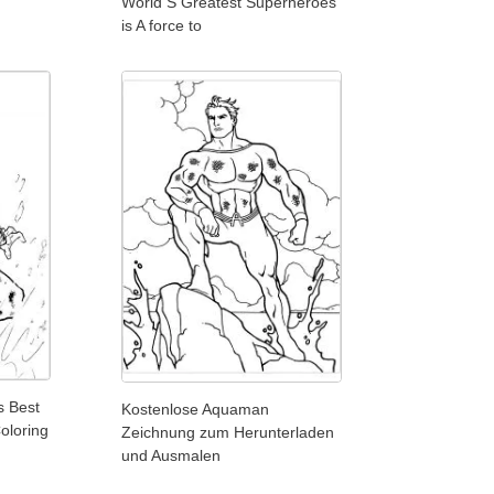
World S Greatest Superheroes
is A force to
s Best
Kostenlose Aquaman
loring
Zeichnung zum Herunterladen
und Ausmalen