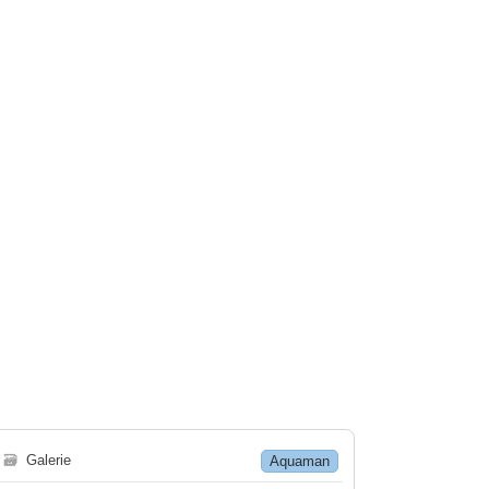
🗃
Galerie
Aquaman