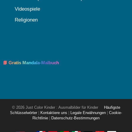
Videospiele
Religionen
📘 Gratis Mandala-Malbuch
© 2026 Just Color Kinder : Ausmalbilder für Kinder
Häufigste
Schlüsselwörter
|
Kontaktiere uns
|
Legale Erwähnungen
|
Cookie-
Richtlinie
|
Datenschutz-Bestimmungen