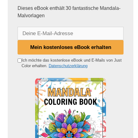
Dieses eBook enthält 30 fantastische Mandala-
Malvorlagen
D
e
i
Mein kostenloses eBook erhalten
n
e
Ich möchte das kostenlose eBook und E-Mails von Just
Color erhalten.
Datenschutzerklärung
E
-
M
a
i
l
-
A
d
r