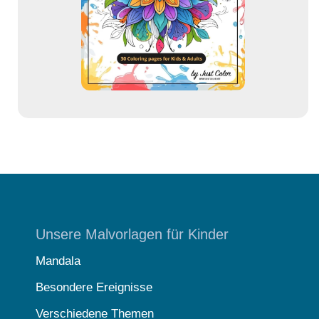
e
s
s
e
Unsere Malvorlagen für Kinder
Mandala
Besondere Ereignisse
Verschiedene Themen