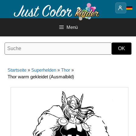
Springe
zum
Inhalt
Menü
Startseite
»
Superhelden
»
Thor
»
Thor warm gekleidet (Ausmalbild)