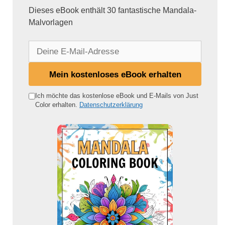
Dieses eBook enthält 30 fantastische Mandala-
Malvorlagen
D
e
i
Mein kostenloses eBook erhalten
n
e
Ich möchte das kostenlose eBook und E-Mails von Just
Color erhalten.
Datenschutzerklärung
E
-
M
a
i
l
-
A
d
r