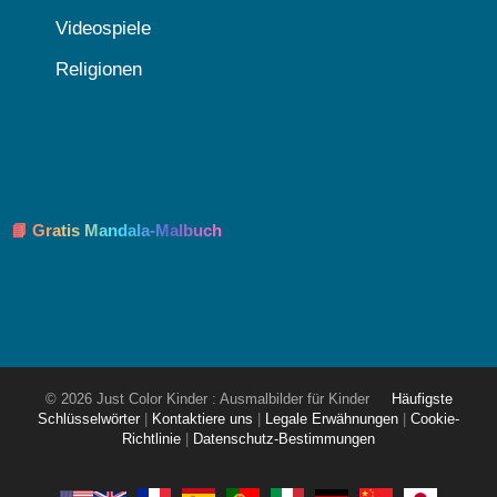
Videospiele
Religionen
📘 Gratis Mandala-Malbuch
© 2026 Just Color Kinder : Ausmalbilder für Kinder
Häufigste
Schlüsselwörter
|
Kontaktiere uns
|
Legale Erwähnungen
|
Cookie-
Richtlinie
|
Datenschutz-Bestimmungen