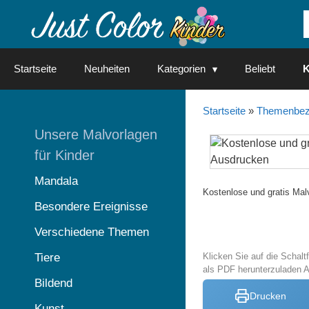
Springe
zum
Inhalt
Startseite
Neuheiten
Kategorien
Beliebt
K
Startseite
»
Themenbez
Unsere Malvorlagen
für Kinder
Mandala
Kostenlose und gratis Mal
Besondere Ereignisse
Verschiedene Themen
Tiere
Klicken Sie auf die Schal
als PDF herunterzuladen 
Bildend
Drucken
Kunst