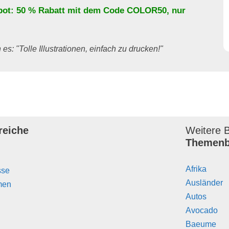
bot: 50 % Rabatt mit dem Code
COLOR50
, nur
es: "Tolle Illustrationen, einfach zu drucken!"
reiche
Weitere B
Themenb
Afrika
sse
Ausländer
men
Autos
Avocado
Baeume