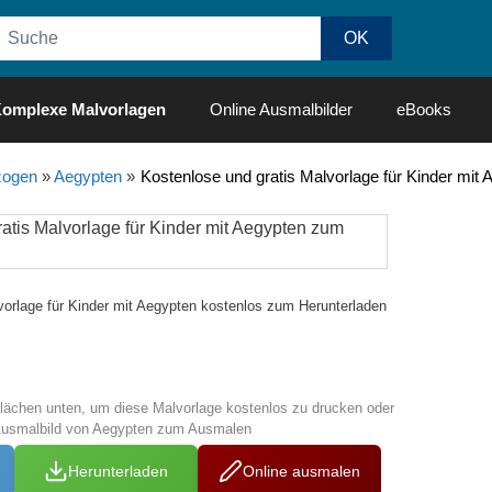
omplexe Malvorlagen
Online Ausmalbilder
eBooks
ogen
»
Aegypten
»
Kostenlose und gratis Malvorlage für Kinder mi
vorlage für Kinder mit Aegypten kostenlos zum Herunterladen
tflächen unten, um diese Malvorlage kostenlos zu drucken oder
Ausmalbild von Aegypten zum Ausmalen
Herunterladen
Online ausmalen