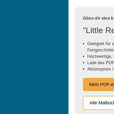
Gönn dir eine 
"Little 
Geeignet für a
Fortgeschritt
Hochwertige, v
Lade das PDF 
Aktionspreis !
Mein PDF-e
Alle Malbü