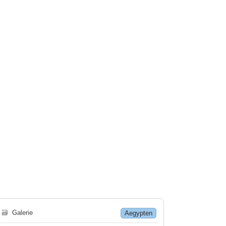
🗃
Galerie
Aegypten