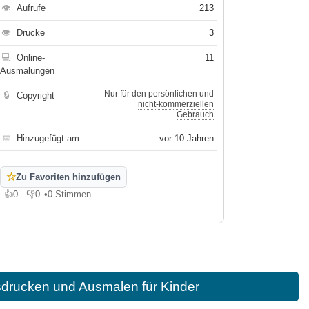
👁
Aufrufe
213
👁
Drucke
3
💻
Online-
11
Ausmalungen
Nur für den persönlichen und
🔒
Copyright
nicht-kommerziellen
Gebrauch
📅
Hinzugefügt am
vor 10 Jahren
☆
Zu Favoriten hinzufügen
👍
0
👎
0
•
0 Stimmen
Gefällt mir
Gefällt mir nicht
drucken und Ausmalen für Kinder