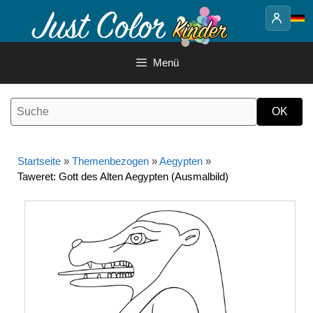
Springe
zum
Inhalt
Menü
Startseite
»
Themenbezogen
»
Aegypten
»
Taweret: Gott des Alten Aegypten (Ausmalbild)