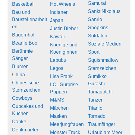
Samurai
Basketball
Hot Wheels
Sankt Nikolaus
Bau und
Indianer
Baustellenarbeit
Sanrio
Japan
en
Shopkins
Justin Bieber
Bauernhof
Soldaten
Kawaii
Beanie Boo
Soziale Medien
Koenige und
Berühmte
Koeniginnen
Sport
Sänger
Labubu
Squishmallow
Blumen
Legos
Sternzeichen
China
Lisa Frank
Sumikko
Chinesische
Gurashi
LOL Surprise
Sternzeichen
Puppen
Tamagotchi
Cowboys
M&MS
Tanzen
Cupcakes und
Märchen
Titanic
Kuchen
Masken
Tornado
Danke
Meerjungfrauen
Traumfänger
Denkmaeler
Monster Truck
Urlaub am Meer