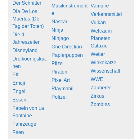
Der Schnitter
Musikinstrument
Vampire
Dia De Los
e
Verkehrsmittel
Muertos (Der
Nascar
Vulkan
Tag der Toten)
Ninja
Weltraum
Die 4
Ninjago
Planeten
Jahreszeiten
Galaxie
One Direction
Disneyland
Wetter
Papierpuppen
Dreikoenigskuc
Winkekatze
Pilze
hen
Wissenschaft
Piraten
Elf
WWE
Pixel Art
Emoji
Zauberer
Playmobil
Engel
Zirkus
Polizei
Essen
Zombies
Fabeln von La
Fontaine
Fahrzeuge
Feen