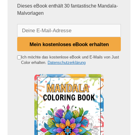
Dieses eBook enthält 30 fantastische Mandala-
Malvorlagen
D
e
i
Mein kostenloses eBook erhalten
n
e
Ich möchte das kostenlose eBook und E-Mails von Just
Color erhalten.
Datenschutzerklärung
E
-
M
a
i
l
-
A
d
r