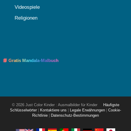
Videospiele
Religionen
📘 Gratis Mandala-Malbuch
© 2026 Just Color Kinder : Ausmalbilder für Kinder
Häufigste
Schlüsselwörter
|
Kontaktiere uns
|
Legale Erwähnungen
|
Cookie-
Richtlinie
|
Datenschutz-Bestimmungen