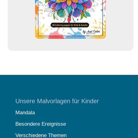
e
s
s
e
Unsere Malvorlagen für Kinder
Mandala
Besondere Ereignisse
Verschiedene Themen