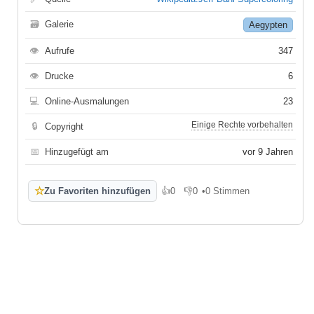
🗃
Galerie
Aegypten
👁
Aufrufe
347
👁
Drucke
6
💻
Online-Ausmalungen
23
Einige Rechte vorbehalten
🔒
Copyright
📅
Hinzugefügt am
vor 9 Jahren
☆
Zu Favoriten hinzufügen
👍
0
👎
0
•
0 Stimmen
Gefällt mir
Gefällt mir nicht