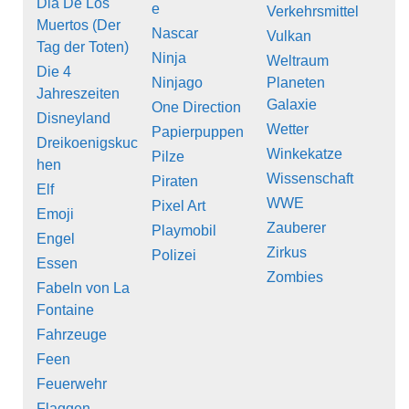
Dia De Los
e
Verkehrsmittel
Muertos (Der
Nascar
Vulkan
Tag der Toten)
Ninja
Weltraum
Die 4
Ninjago
Planeten
Jahreszeiten
Galaxie
One Direction
Disneyland
Wetter
Papierpuppen
Dreikoenigskuc
Winkekatze
Pilze
hen
Wissenschaft
Piraten
Elf
WWE
Pixel Art
Emoji
Zauberer
Playmobil
Engel
Zirkus
Polizei
Essen
Zombies
Fabeln von La
Fontaine
Fahrzeuge
Feen
Feuerwehr
Flaggen