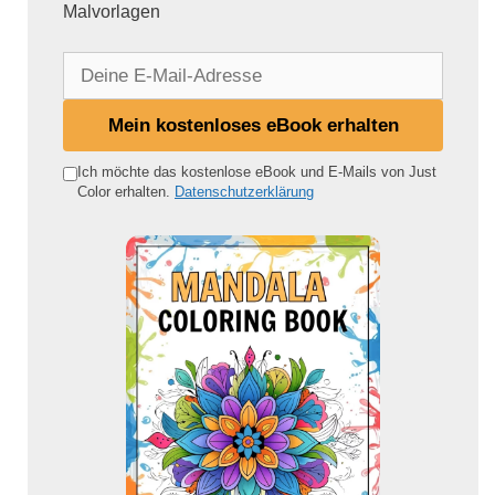
Malvorlagen
D
e
i
Mein kostenloses eBook erhalten
n
e
Ich möchte das kostenlose eBook und E-Mails von Just
Color erhalten.
Datenschutzerklärung
E
-
M
a
i
l
-
A
d
r
e
s