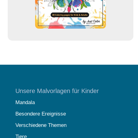
s
e
Unsere Malvorlagen für Kinder
Mandala
Besondere Ereignisse
Verschiedene Themen
Tiere