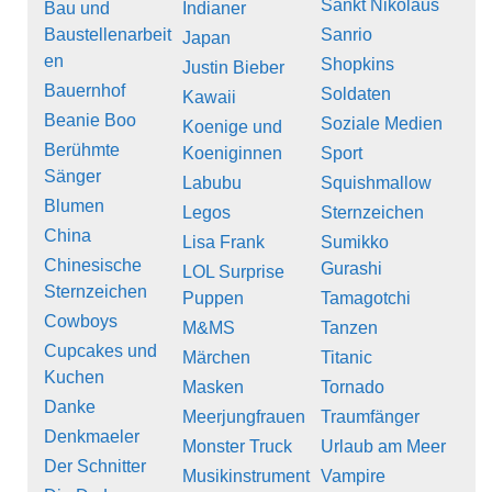
Sankt Nikolaus
Bau und
Indianer
Baustellenarbeit
Sanrio
Japan
en
Shopkins
Justin Bieber
Bauernhof
Soldaten
Kawaii
Beanie Boo
Soziale Medien
Koenige und
Berühmte
Koeniginnen
Sport
Sänger
Labubu
Squishmallow
Blumen
Legos
Sternzeichen
China
Lisa Frank
Sumikko
Chinesische
Gurashi
LOL Surprise
Sternzeichen
Puppen
Tamagotchi
Cowboys
M&MS
Tanzen
Cupcakes und
Märchen
Titanic
Kuchen
Masken
Tornado
Danke
Meerjungfrauen
Traumfänger
Denkmaeler
Monster Truck
Urlaub am Meer
Der Schnitter
Musikinstrument
Vampire