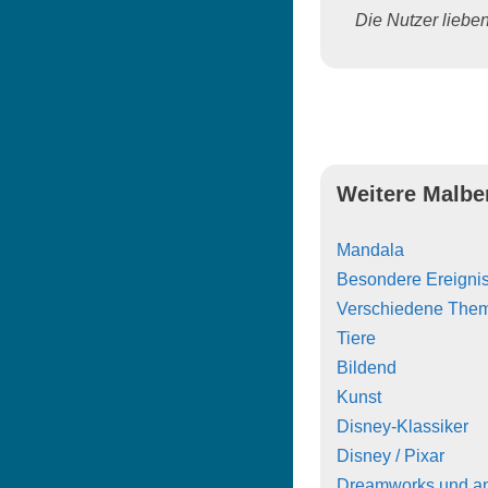
Die Nutzer lieben 
Weitere Malbe
Mandala
Besondere Ereigni
Verschiedene The
Tiere
Bildend
Kunst
Disney-Klassiker
Disney / Pixar
Dreamworks und a