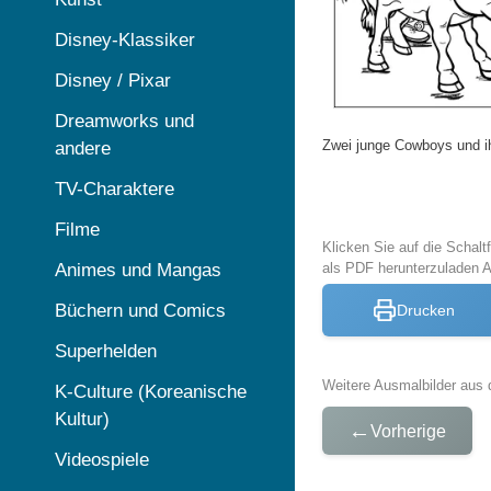
Disney-Klassiker
Disney / Pixar
Dreamworks und
Zwei junge Cowboys und i
andere
TV-Charaktere
Filme
Klicken Sie auf die Schal
Animes und Mangas
als PDF herunterzuladen
Büchern und Comics
Drucken
Superhelden
Weitere Ausmalbilder aus 
K-Culture (Koreanische
Kultur)
←
Vorherige
Videospiele