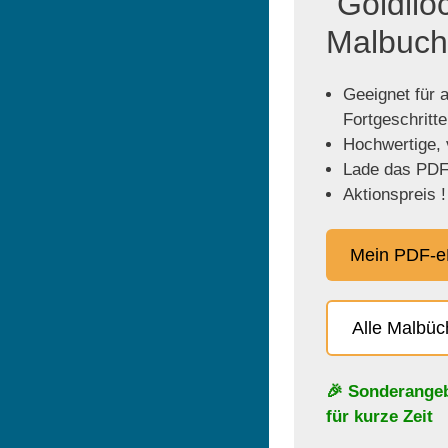
"Goldilo
Malbuch
Geeignet für a
Fortgeschritt
Hochwertige, v
Lade das PDF 
Aktionspreis !
Mein PDF-e
Alle Malbü
🎉 Sonderange
für kurze Zeit