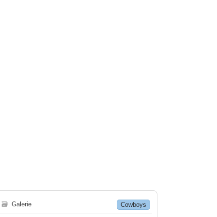
🗃
Galerie
Cowboys