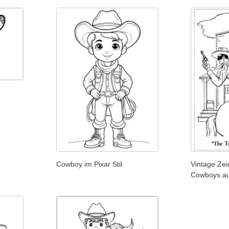
Cowboy im Pixar Stil
Vintage Ze
Cowboys au