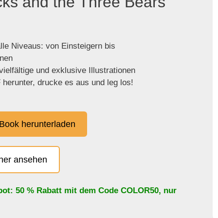
cks and the Three Bears"
lle Niveaus: von Einsteigern bis
enen
ielfältige und exklusive Illustrationen
herunter, drucke es aus und leg los!
Book herunterladen
cher ansehen
bot: 50 % Rabatt mit dem Code
COLOR50
, nur