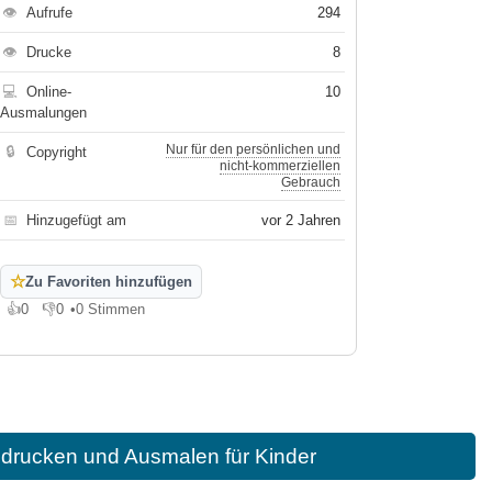
👁
Aufrufe
294
👁
Drucke
8
💻
Online-
10
Ausmalungen
Nur für den persönlichen und
🔒
Copyright
nicht-kommerziellen
Gebrauch
📅
Hinzugefügt am
vor 2 Jahren
☆
Zu Favoriten hinzufügen
👍
0
👎
0
•
0 Stimmen
Gefällt mir
Gefällt mir nicht
drucken und Ausmalen für Kinder