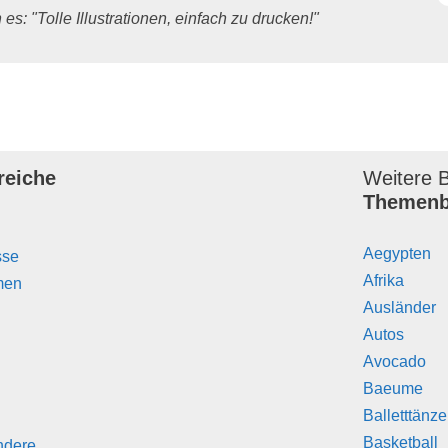
es: "Tolle Illustrationen, einfach zu drucken!"
reiche
Weitere B
Themenb
Aegypten
sse
Afrika
men
Ausländer
Autos
Avocado
Baeume
Balletttänz
Basketball
ndere