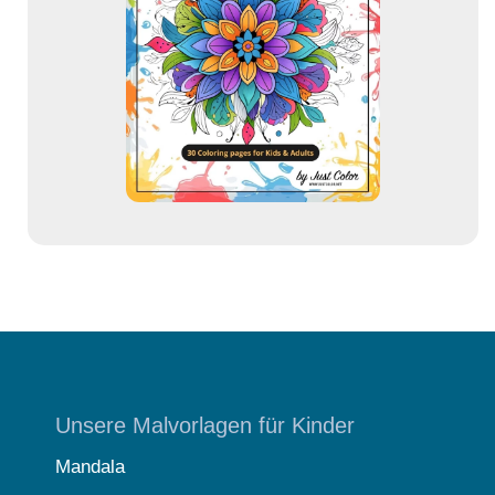
d
r
e
s
s
e
Unsere Malvorlagen für Kinder
Mandala