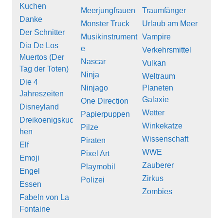
Kuchen
Meerjungfrauen
Traumfänger
Danke
Monster Truck
Urlaub am Meer
Der Schnitter
Musikinstrument
Vampire
Dia De Los
e
Verkehrsmittel
Muertos (Der
Nascar
Vulkan
Tag der Toten)
Ninja
Weltraum
Die 4
Ninjago
Planeten
Jahreszeiten
Galaxie
One Direction
Disneyland
Wetter
Papierpuppen
Dreikoenigskuc
Winkekatze
Pilze
hen
Wissenschaft
Piraten
Elf
WWE
Pixel Art
Emoji
Zauberer
Playmobil
Engel
Zirkus
Polizei
Essen
Zombies
Fabeln von La
Fontaine