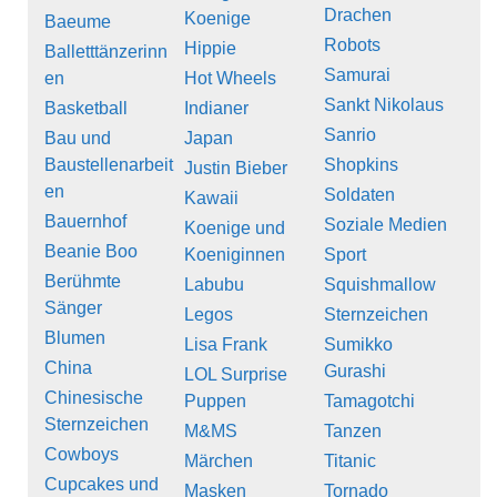
Drachen
Koenige
Baeume
Robots
Hippie
Balletttänzerinn
Samurai
en
Hot Wheels
Sankt Nikolaus
Basketball
Indianer
Sanrio
Bau und
Japan
Baustellenarbeit
Shopkins
Justin Bieber
en
Soldaten
Kawaii
Bauernhof
Soziale Medien
Koenige und
Beanie Boo
Koeniginnen
Sport
Berühmte
Labubu
Squishmallow
Sänger
Legos
Sternzeichen
Blumen
Lisa Frank
Sumikko
China
Gurashi
LOL Surprise
Chinesische
Puppen
Tamagotchi
Sternzeichen
M&MS
Tanzen
Cowboys
Märchen
Titanic
Cupcakes und
Masken
Tornado