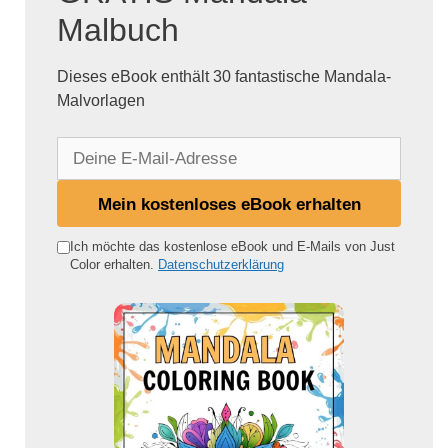
Malbuch
Dieses eBook enthält 30 fantastische Mandala-
Malvorlagen
D
e
i
Mein kostenloses eBook erhalten
n
e
Ich möchte das kostenlose eBook und E-Mails von Just
Color erhalten.
Datenschutzerklärung
E
-
M
a
i
l
-
A