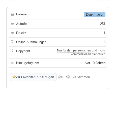
🗃
Galerie
Denkmaeler
👁
Aufrufe
251
👁
Drucke
1
💻
Online-Ausmalungen
13
Nur für den persönlichen und nicht-
🔒
Copyright
kommerziellen Gebrauch
📅
Hinzugefügt am
vor 10 Jahren
☆
Zu Favoriten hinzufügen
👍
0
👎
0
•
0 Stimmen
Gefällt mir
Gefällt mir nicht