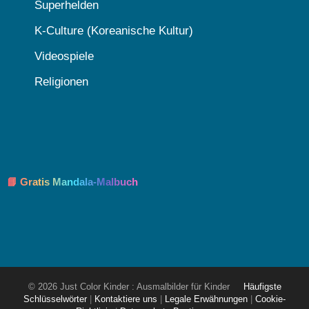
Superhelden
K-Culture (Koreanische Kultur)
Videospiele
Religionen
📘 Gratis Mandala-Malbuch
© 2026 Just Color Kinder : Ausmalbilder für Kinder
Häufigste
Schlüsselwörter
|
Kontaktiere uns
|
Legale Erwähnungen
|
Cookie-