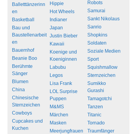
Robots
Hippie
Balletttänzerinn
Samurai
en
Hot Wheels
Sankt Nikolaus
Basketball
Indianer
Sanrio
Bau und
Japan
Baustellenarbeit
Shopkins
Justin Bieber
en
Soldaten
Kawaii
Bauernhof
Soziale Medien
Koenige und
Beanie Boo
Koeniginnen
Sport
Berühmte
Labubu
Squishmallow
Sänger
Legos
Sternzeichen
Blumen
Lisa Frank
Sumikko
China
Gurashi
LOL Surprise
Chinesische
Puppen
Tamagotchi
Sternzeichen
M&MS
Tanzen
Cowboys
Märchen
Titanic
Cupcakes und
Masken
Tornado
Kuchen
Meerjungfrauen
Traumfänger