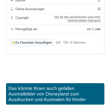
👁
Drucke
17
💻
Online-Ausmalungen
22
Nur für den persönlichen und nicht-
🔒
Copyright
kommerziellen Gebrauch
📅
Hinzugefügt am
vor 1 Jahr
☆
Zu Favoriten hinzufügen
👍
0
👎
0
•
0 Stimmen
Gefällt mir
Gefällt mir nicht
Das könnte Ihnen auch gefallen
Ausmalbilder von Disneyland zum
Ausdrucken und Ausmalen für Kinder