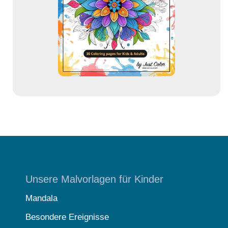
r
e
s
s
e
Unsere Malvorlagen für Kinder
Mandala
Besondere Ereignisse