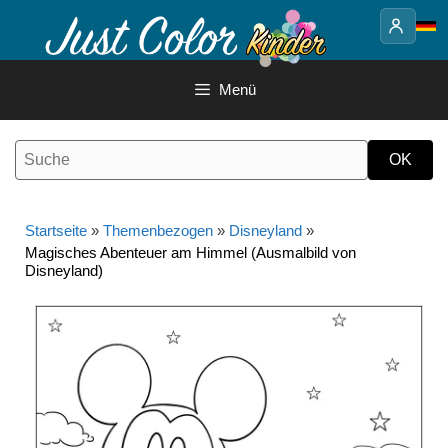
Springe
zum
Inhalt
Menü
Startseite
»
Themenbezogen
»
Disneyland
»
Magisches Abenteuer am Himmel (Ausmalbild von
Disneyland)