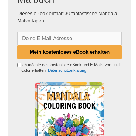
Dieses eBook enthält 30 fantastische Mandala-
Malvorlagen
D
e
i
Mein kostenloses eBook erhalten
n
e
Ich möchte das kostenlose eBook und E-Mails von Just
Color erhalten.
Datenschutzerklärung
E
-
M
a
i
l
-
A
d