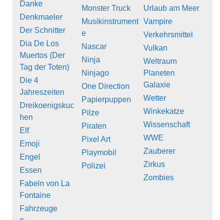
Danke
Monster Truck
Urlaub am Meer
Denkmaeler
Musikinstrument
Vampire
Der Schnitter
e
Verkehrsmittel
Dia De Los
Nascar
Vulkan
Muertos (Der
Ninja
Weltraum
Tag der Toten)
Ninjago
Planeten
Die 4
Galaxie
One Direction
Jahreszeiten
Wetter
Papierpuppen
Dreikoenigskuc
Winkekatze
Pilze
hen
Wissenschaft
Piraten
Elf
WWE
Pixel Art
Emoji
Zauberer
Playmobil
Engel
Zirkus
Polizei
Essen
Zombies
Fabeln von La
Fontaine
Fahrzeuge