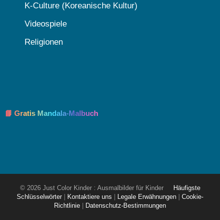
K-Culture (Koreanische Kultur)
Videospiele
Religionen
📘 Gratis Mandala-Malbuch
© 2026 Just Color Kinder : Ausmalbilder für Kinder
Häufigste
Schlüsselwörter
|
Kontaktiere uns
|
Legale Erwähnungen
|
Cookie-
Richtlinie
|
Datenschutz-Bestimmungen