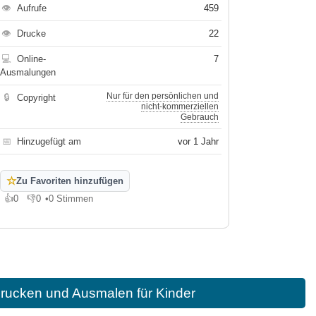
👁
Aufrufe
459
👁
Drucke
22
💻
Online-
7
Ausmalungen
Nur für den persönlichen und
🔒
Copyright
nicht-kommerziellen
Gebrauch
📅
Hinzugefügt am
vor 1 Jahr
☆
Zu Favoriten hinzufügen
👍
0
👎
0
•
0 Stimmen
Gefällt mir
Gefällt mir nicht
rucken und Ausmalen für Kinder