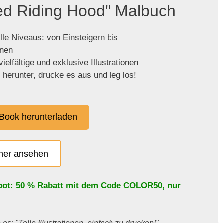
Red Riding Hood" Malbuch
lle Niveaus: von Einsteigern bis
enen
ielfältige und exklusive Illustrationen
herunter, drucke es aus und leg los!
Book herunterladen
cher ansehen
bot: 50 % Rabatt mit dem Code
COLOR50
, nur
es: "Tolle Illustrationen, einfach zu drucken!"