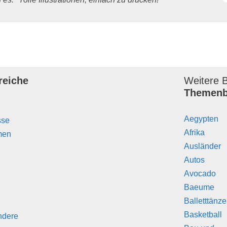
reiche
Weitere B
Themenb
Aegypten
sse
Afrika
men
Ausländer
Autos
Avocado
Baeume
Balletttänz
Basketball
ndere