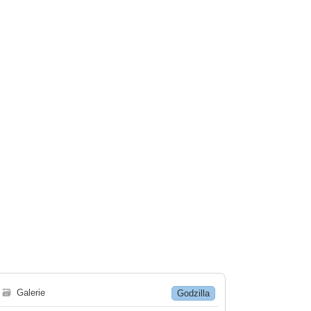
🗃
Galerie
Godzilla