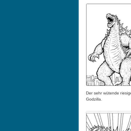
Der sehr wütende riesig
Godzilla.