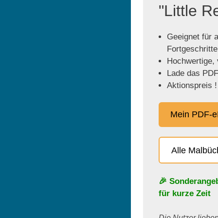
"Little 
Geeignet für a
Fortgeschritt
Hochwertige, v
Lade das PDF 
Aktionspreis !
Mein PDF-e
Alle Malbü
🎉 Sonderange
für kurze Zeit
Die Nutzer lieben 