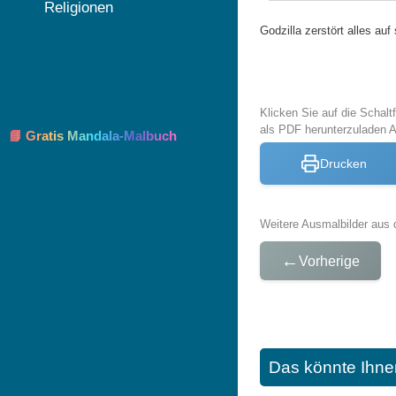
Religionen
Godzilla zerstört alles au
Klicken Sie auf die Schal
als PDF herunterzuladen 
📘 Gratis Mandala-Malbuch
Drucken
Weitere Ausmalbilder aus 
←
Vorherige
Das könnte Ihne