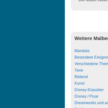
Weitere Malbe
Mandala
Besondere Ereigni
Verschiedene The
Tiere
Bildend
Kunst
Disney-Klassiker
Disney / Pixar
Dreamworks und a