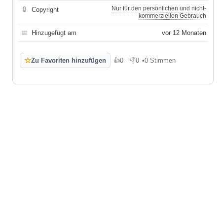
Nur für den persönlichen und nicht-
🔒
Copyright
kommerziellen Gebrauch
📅
Hinzugefügt am
vor 12 Monaten
☆
Zu Favoriten hinzufügen
👍
0
👎
0
•
0 Stimmen
Gefällt mir
Gefällt mir nicht