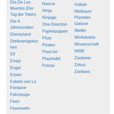
Dia De Los
Nascar
Vulkan
Muertos (Der
Ninja
Weltraum
Tag der Toten)
Ninjago
Planeten
Die 4
Galaxie
One Direction
Jahreszeiten
Wetter
Papierpuppen
Disneyland
Winkekatze
Pilze
Dreikoenigskuc
Wissenschaft
Piraten
hen
WWE
Pixel Art
Elf
Zauberer
Playmobil
Emoji
Zirkus
Polizei
Engel
Zombies
Essen
Fabeln von La
Fontaine
Fahrzeuge
Feen
Feuerwehr