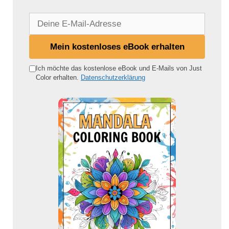
D
e
i
Mein kostenloses eBook erhalten
n
e
Ich möchte das kostenlose eBook und E-Mails von Just
Color erhalten.
Datenschutzerklärung
E
-
M
a
i
l
-
A
d
r
e
s
s