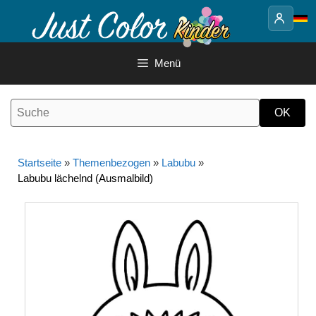
Springe
zum
Inhalt
Menü
Startseite
»
Themenbezogen
»
Labubu
»
Labubu lächelnd (Ausmalbild)