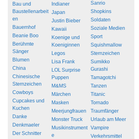
Sanrio
Bau und
Indianer
Baustellenarbeit
Shopkins
Japan
en
Soldaten
Justin Bieber
Bauernhof
Soziale Medien
Kawaii
Beanie Boo
Sport
Koenige und
Berühmte
Koeniginnen
Squishmallow
Sänger
Legos
Sternzeichen
Blumen
Lisa Frank
Sumikko
China
Gurashi
LOL Surprise
Chinesische
Puppen
Tamagotchi
Sternzeichen
M&MS
Tanzen
Cowboys
Märchen
Titanic
Cupcakes und
Masken
Tornado
Kuchen
Meerjungfrauen
Traumfänger
Danke
Monster Truck
Urlaub am Meer
Denkmaeler
Musikinstrument
Vampire
Der Schnitter
e
Verkehrsmittel