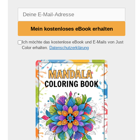
D
e
i
Mein kostenloses eBook erhalten
n
e
Ich möchte das kostenlose eBook und E-Mails von Just
Color erhalten.
Datenschutzerklärung
E
-
M
a
i
l
-
A
d
r
e
s
s