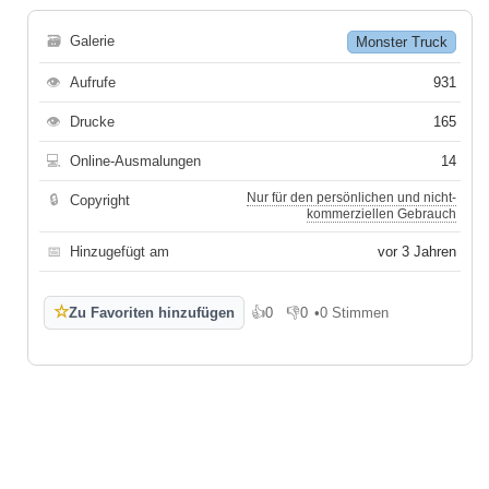
🗃
Galerie
Monster Truck
👁
Aufrufe
931
👁
Drucke
165
💻
Online-Ausmalungen
14
Nur für den persönlichen und nicht-
🔒
Copyright
kommerziellen Gebrauch
📅
Hinzugefügt am
vor 3 Jahren
☆
Zu Favoriten hinzufügen
👍
0
👎
0
•
0 Stimmen
Gefällt mir
Gefällt mir nicht