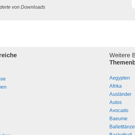
underte von Downloads
reiche
Weitere B
Themenb
Aegypten
sse
Afrika
men
Ausländer
Autos
Avocado
Baeume
Balletttänz
Basketball