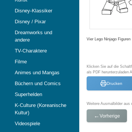
Disney-Klassiker
Disney / Pixar
Dreamworks und
Vier Lego Ninjago Figuren
andere
TV-Charaktere
Filme
Klicken Sie auf die Schal
Animes und Mangas
als PDF herunterzuladen 
Büchern und Comics
Drucken
Superhelden
Weitere Ausmalbilder aus 
K-Culture (Koreanische
Kultur)
←
Vorherige
Videospiele