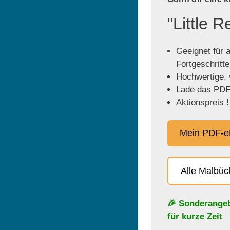
"Little 
Geeignet für a
Fortgeschritt
Hochwertige, v
Lade das PDF 
Aktionspreis !
Mein PDF-e
Alle Malbü
🎉 Sonderange
für kurze Zeit