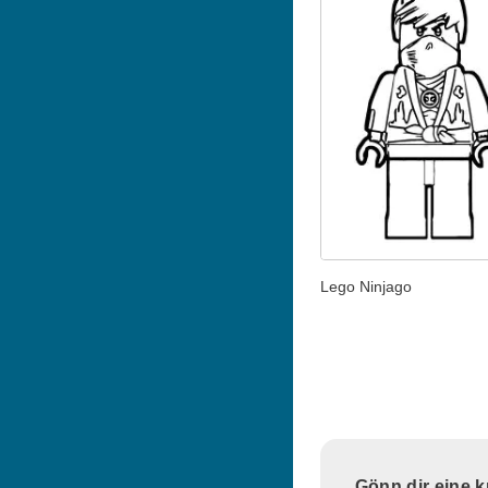
Lego Ninjago
Gönn dir eine 