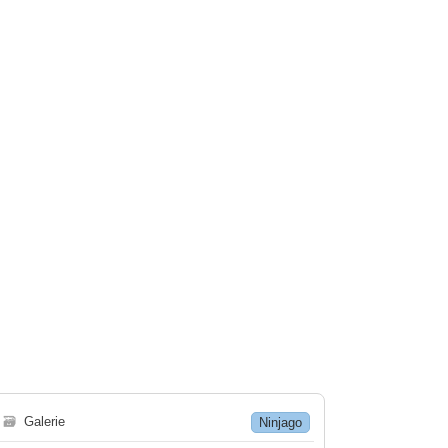
🗃
Galerie
Ninjago