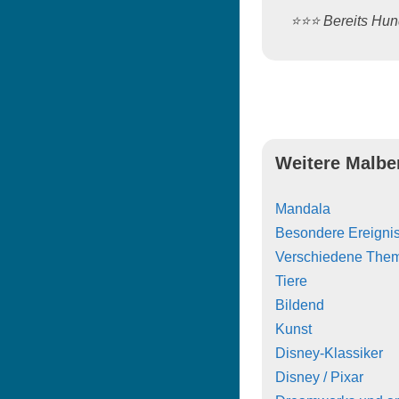
⭐️⭐️⭐️ Bereits H
Weitere Malbe
Mandala
Besondere Ereigni
Verschiedene The
Tiere
Bildend
Kunst
Disney-Klassiker
Disney / Pixar