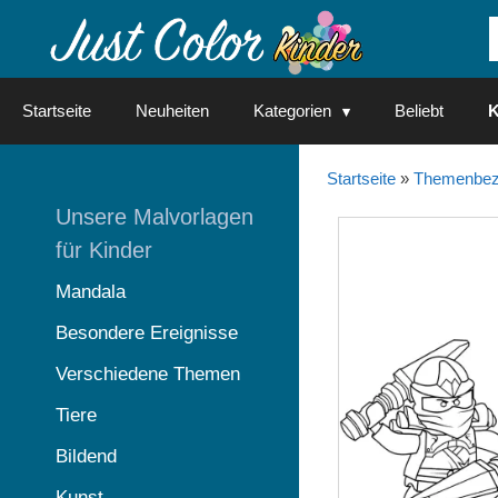
Springe
zum
Inhalt
Startseite
Neuheiten
Kategorien
Beliebt
K
Startseite
»
Themenbez
Unsere Malvorlagen
für Kinder
Mandala
Besondere Ereignisse
Verschiedene Themen
Tiere
Bildend
Kunst