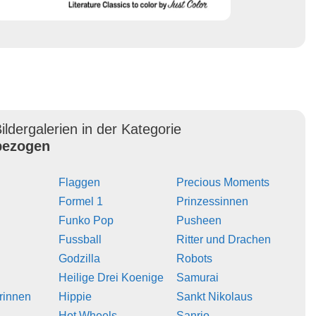
ildergalerien in der Kategorie
ezogen
Flaggen
Precious Moments
Formel 1
Prinzessinnen
Funko Pop
Pusheen
Fussball
Ritter und Drachen
Godzilla
Robots
Heilige Drei Koenige
Samurai
erinnen
Hippie
Sankt Nikolaus
Hot Wheels
Sanrio