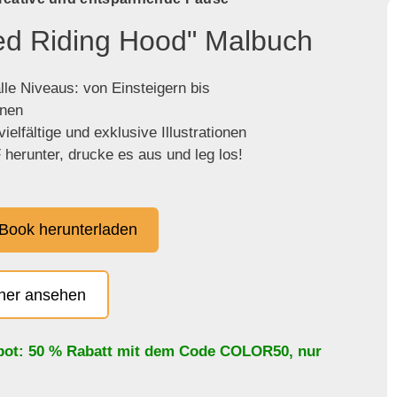
Red Riding Hood" Malbuch
lle Niveaus: von Einsteigern bis
enen
ielfältige und exklusive Illustrationen
herunter, drucke es aus und leg los!
Book herunterladen
cher ansehen
bot: 50 % Rabatt mit dem Code
COLOR50
, nur