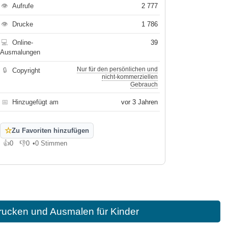
👁
Aufrufe
2 777
👁
Drucke
1 786
💻
Online-
39
Ausmalungen
Nur für den persönlichen und
🔒
Copyright
nicht-kommerziellen
Gebrauch
📅
Hinzugefügt am
vor 3 Jahren
☆
Zu Favoriten hinzufügen
👍
0
👎
0
•
0 Stimmen
Gefällt mir
Gefällt mir nicht
rucken und Ausmalen für Kinder