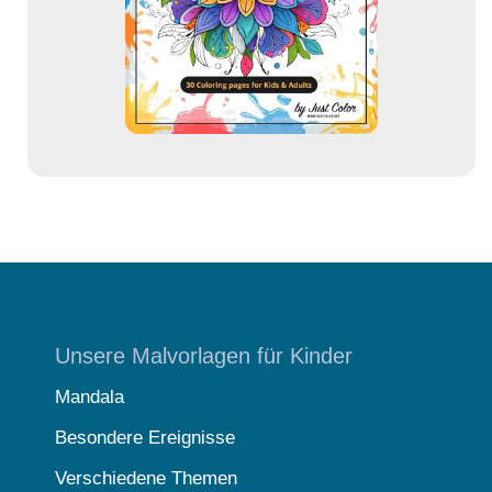
s
s
e
Unsere Malvorlagen für Kinder
Mandala
Besondere Ereignisse
Verschiedene Themen