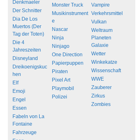
Denkmaeler
Monster Truck
Vampire
Der Schnitter
Musikinstrument
Verkehrsmittel
Dia De Los
e
Vulkan
Muertos (Der
Nascar
Weltraum
Tag der Toten)
Ninja
Planeten
Die 4
Galaxie
Ninjago
Jahreszeiten
Wetter
One Direction
Disneyland
Winkekatze
Papierpuppen
Dreikoenigskuc
Wissenschaft
Piraten
hen
WWE
Pixel Art
Elf
Zauberer
Playmobil
Emoji
Zirkus
Polizei
Engel
Zombies
Essen
Fabeln von La
Fontaine
Fahrzeuge