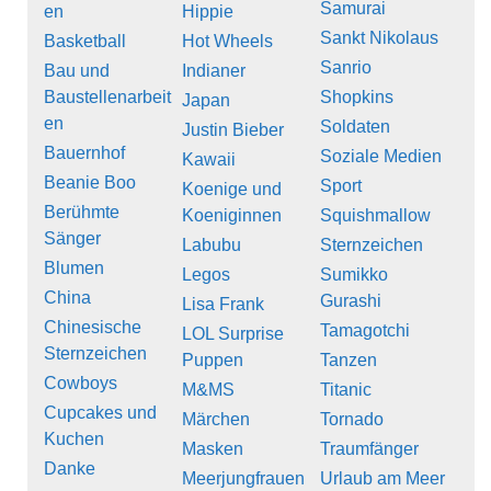
Samurai
en
Hippie
Sankt Nikolaus
Basketball
Hot Wheels
Sanrio
Bau und
Indianer
Baustellenarbeit
Shopkins
Japan
en
Soldaten
Justin Bieber
Bauernhof
Soziale Medien
Kawaii
Beanie Boo
Sport
Koenige und
Berühmte
Koeniginnen
Squishmallow
Sänger
Labubu
Sternzeichen
Blumen
Legos
Sumikko
China
Gurashi
Lisa Frank
Chinesische
Tamagotchi
LOL Surprise
Sternzeichen
Puppen
Tanzen
Cowboys
M&MS
Titanic
Cupcakes und
Märchen
Tornado
Kuchen
Masken
Traumfänger
Danke
Meerjungfrauen
Urlaub am Meer