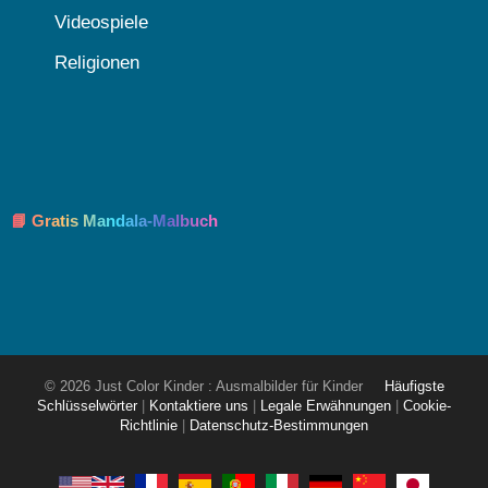
Videospiele
Religionen
📘 Gratis Mandala-Malbuch
© 2026 Just Color Kinder : Ausmalbilder für Kinder
Häufigste
Schlüsselwörter
|
Kontaktiere uns
|
Legale Erwähnungen
|
Cookie-
Richtlinie
|
Datenschutz-Bestimmungen