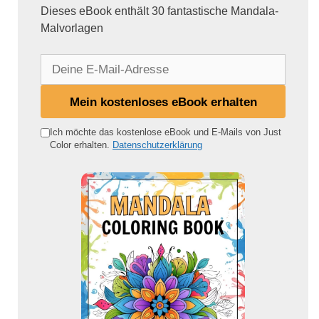
Dieses eBook enthält 30 fantastische Mandala-
Malvorlagen
D
e
i
Mein kostenloses eBook erhalten
n
e
Ich möchte das kostenlose eBook und E-Mails von Just
Color erhalten.
Datenschutzerklärung
E
-
M
a
i
l
-
A
d
r
e