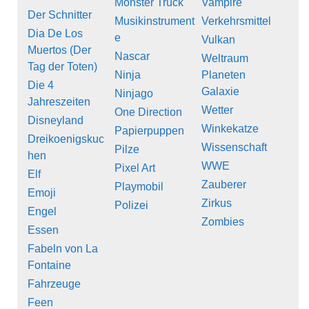
Monster Truck
Vampire
Der Schnitter
Musikinstrument
Verkehrsmittel
Dia De Los
e
Vulkan
Muertos (Der
Nascar
Weltraum
Tag der Toten)
Ninja
Planeten
Die 4
Galaxie
Ninjago
Jahreszeiten
Wetter
One Direction
Disneyland
Winkekatze
Papierpuppen
Dreikoenigskuc
Wissenschaft
Pilze
hen
WWE
Pixel Art
Elf
Zauberer
Playmobil
Emoji
Zirkus
Polizei
Engel
Zombies
Essen
Fabeln von La
Fontaine
Fahrzeuge
Feen