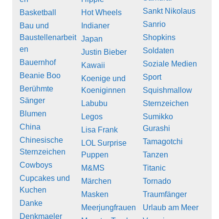
Sankt Nikolaus
Basketball
Hot Wheels
Sanrio
Bau und
Indianer
Baustellenarbeit
Shopkins
Japan
en
Soldaten
Justin Bieber
Bauernhof
Soziale Medien
Kawaii
Beanie Boo
Sport
Koenige und
Berühmte
Koeniginnen
Squishmallow
Sänger
Labubu
Sternzeichen
Blumen
Legos
Sumikko
China
Gurashi
Lisa Frank
Chinesische
Tamagotchi
LOL Surprise
Sternzeichen
Puppen
Tanzen
Cowboys
M&MS
Titanic
Cupcakes und
Märchen
Tornado
Kuchen
Masken
Traumfänger
Danke
Meerjungfrauen
Urlaub am Meer
Denkmaeler