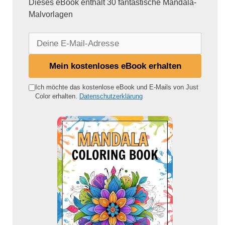
Dieses eBook enthält 30 fantastische Mandala-
Malvorlagen
D
e
i
Mein kostenloses eBook erhalten
n
e
Ich möchte das kostenlose eBook und E-Mails von Just
Color erhalten.
Datenschutzerklärung
E
-
M
a
i
l
-
A
d
r
e