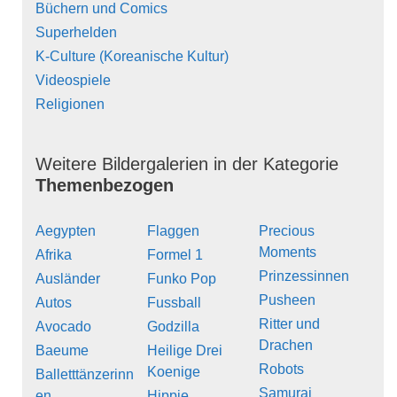
Büchern und Comics
Superhelden
K-Culture (Koreanische Kultur)
Videospiele
Religionen
Weitere Bildergalerien in der Kategorie
Themenbezogen
Aegypten
Flaggen
Precious
Moments
Afrika
Formel 1
Prinzessinnen
Ausländer
Funko Pop
Pusheen
Autos
Fussball
Ritter und
Avocado
Godzilla
Drachen
Baeume
Heilige Drei
Robots
Koenige
Balletttänzerinn
Samurai
en
Hippie