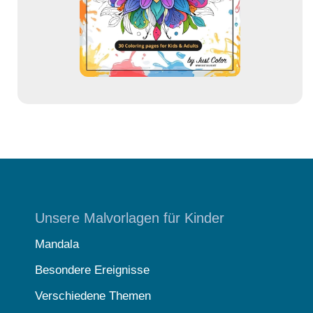
s
s
e
Unsere Malvorlagen für Kinder
Mandala
Besondere Ereignisse
Verschiedene Themen