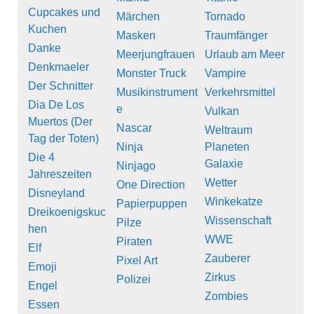
Cupcakes und
Märchen
Tornado
Kuchen
Masken
Traumfänger
Danke
Meerjungfrauen
Urlaub am Meer
Denkmaeler
Monster Truck
Vampire
Der Schnitter
Musikinstrument
Verkehrsmittel
Dia De Los
e
Vulkan
Muertos (Der
Nascar
Weltraum
Tag der Toten)
Ninja
Planeten
Die 4
Galaxie
Ninjago
Jahreszeiten
Wetter
One Direction
Disneyland
Winkekatze
Papierpuppen
Dreikoenigskuc
Wissenschaft
Pilze
hen
WWE
Piraten
Elf
Zauberer
Pixel Art
Emoji
Zirkus
Polizei
Engel
Zombies
Essen