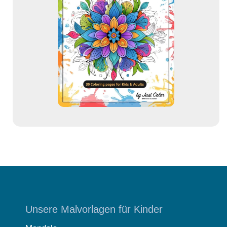
A
d
r
e
s
s
e
Unsere Malvorlagen für Kinder