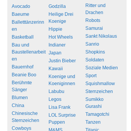
Ritter und
Avocado
Godzilla
Drachen
Baeume
Heilige Drei
Robots
Koenige
Balletttänzerinn
Samurai
en
Hippie
Sankt Nikolaus
Basketball
Hot Wheels
Sanrio
Bau und
Indianer
Baustellenarbeit
Shopkins
Japan
en
Soldaten
Justin Bieber
Bauernhof
Soziale Medien
Kawaii
Beanie Boo
Sport
Koenige und
Berühmte
Koeniginnen
Squishmallow
Sänger
Labubu
Sternzeichen
Blumen
Legos
Sumikko
China
Gurashi
Lisa Frank
Chinesische
Tamagotchi
LOL Surprise
Sternzeichen
Puppen
Tanzen
Cowboys
M&MS
Titanic