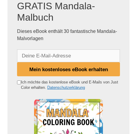
GRATIS Mandala-
Malbuch
Dieses eBook enthält 30 fantastische Mandala-
Malvorlagen
D
e
i
Mein kostenloses eBook erhalten
n
e
Ich möchte das kostenlose eBook und E-Mails von Just
Color erhalten.
Datenschutzerklärung
E
-
M
a
i
l
-