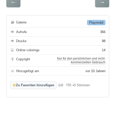
←
→
🗃
Galerie
Playmobil
👁
Aufrufe
366
👁
Drucke
98
💻
Online colorings
14
Nur für den persönlichen und nicht-
🔒
Copyright
kommerziellen Gebrauch
📅
Hinzugefügt am
vor 10 Jahren
☆
Zu Favoriten hinzufügen
👍
0
👎
0
•
0 Stimmen
Gefällt mir
Gefällt mir nicht