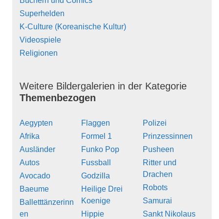
Büchern und Comics
Superhelden
K-Culture (Koreanische Kultur)
Videospiele
Religionen
Weitere Bildergalerien in der Kategorie
Themenbezogen
Aegypten
Flaggen
Polizei
Afrika
Formel 1
Prinzessinnen
Ausländer
Funko Pop
Pusheen
Autos
Fussball
Ritter und
Drachen
Avocado
Godzilla
Robots
Baeume
Heilige Drei
Koenige
Samurai
Balletttänzerinn
en
Hippie
Sankt Nikolaus