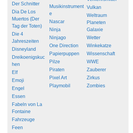
Der Schnitter
Musikinstrument
Vulkan
Dia De Los
e
Weltraum
Muertos (Der
Nascar
Planeten
Tag der Toten)
Ninja
Galaxie
Die 4
Ninjago
Wetter
Jahreszeiten
One Direction
Winkekatze
Disneyland
Papierpuppen
Wissenschaft
Dreikoenigskuc
Pilze
WWE
hen
Piraten
Zauberer
Elf
Pixel Art
Zirkus
Emoji
Playmobil
Zombies
Engel
Essen
Fabeln von La
Fontaine
Fahrzeuge
Feen