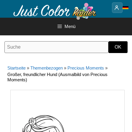
Springe
zum
Inhalt
Menü
Startseite
»
Themenbezogen
»
Precious Moments
»
Großer, freundlicher Hund (Ausmalbild von Precious
Moments)