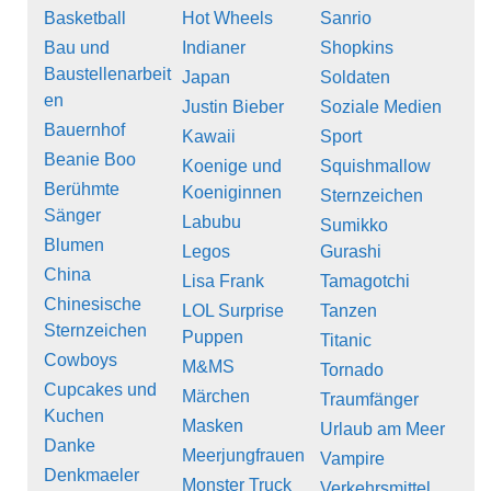
Basketball
Hot Wheels
Sanrio
Bau und
Indianer
Shopkins
Baustellenarbeit
Japan
Soldaten
en
Justin Bieber
Soziale Medien
Bauernhof
Kawaii
Sport
Beanie Boo
Koenige und
Squishmallow
Berühmte
Koeniginnen
Sternzeichen
Sänger
Labubu
Sumikko
Blumen
Legos
Gurashi
China
Lisa Frank
Tamagotchi
Chinesische
LOL Surprise
Tanzen
Sternzeichen
Puppen
Titanic
Cowboys
M&MS
Tornado
Cupcakes und
Märchen
Traumfänger
Kuchen
Masken
Urlaub am Meer
Danke
Meerjungfrauen
Vampire
Denkmaeler
Monster Truck
Verkehrsmittel