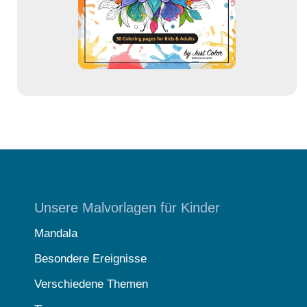
s
s
e
Unsere Malvorlagen für Kinder
Mandala
Besondere Ereignisse
Verschiedene Themen