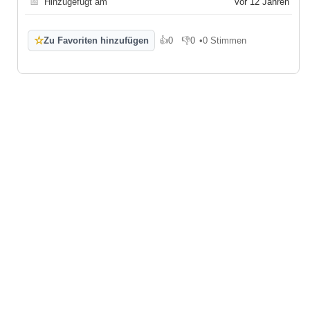
📅
Hinzugefügt am
vor 12 Jahren
☆
Zu Favoriten hinzufügen
👍
0
👎
0
•
0 Stimmen
Gefällt mir
Gefällt mir nicht