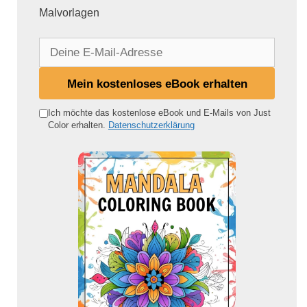
Malvorlagen
D
e
i
Mein kostenloses eBook erhalten
n
e
Ich möchte das kostenlose eBook und E-Mails von Just
Color erhalten.
Datenschutzerklärung
E
-
M
a
i
l
-
A
d
r
e