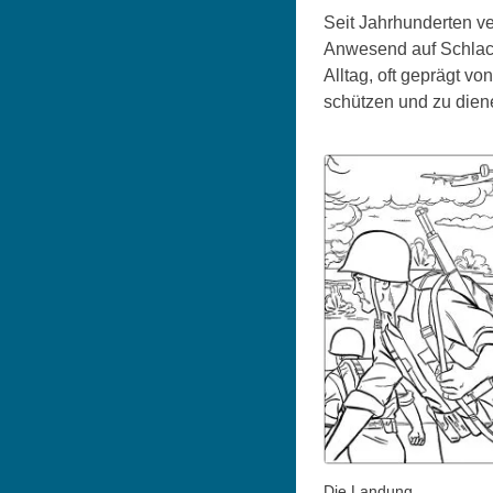
Seit Jahrhunderten ve
Anwesend auf Schlacht
Alltag, oft geprägt v
schützen und zu dien
Die Landung