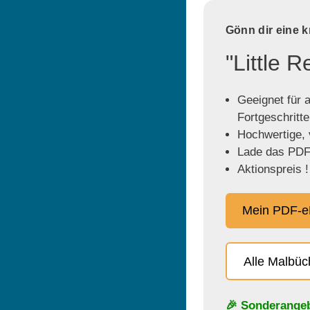
Gönn dir eine 
"Little 
Geeignet für a
Fortgeschritt
Hochwertige, v
Lade das PDF 
Aktionspreis !
Mein PDF-e
Alle Malbü
🎉 Sonderange