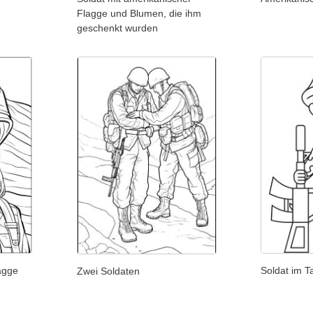
Flagge und Blumen, die ihm
geschenkt wurden
lagge
Soldat im 
Zwei Soldaten