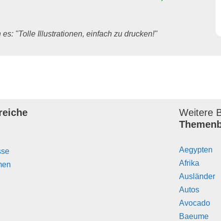
es: "Tolle Illustrationen, einfach zu drucken!"
reiche
Weitere B
Themenb
Aegypten
sse
Afrika
men
Ausländer
Autos
Avocado
Baeume