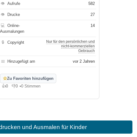
👁
Aufrufe
582
👁
Drucke
27
💻
Online-
14
Ausmalungen
Nur für den persönlichen und
🔒
Copyright
nicht-kommerziellen
Gebrauch
📅
Hinzugefügt am
vor 2 Jahren
☆
Zu Favoriten hinzufügen
👍
0
👎
0
•
0 Stimmen
Gefällt mir
Gefällt mir nicht
drucken und Ausmalen für Kinder