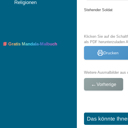
Religionen
Stehender Soldat
Klicken Sie auf die Schal
als PDF herunterzuladen 
📘 Gratis Mandala-Malbuch
Drucken
Weitere Ausmalbilder aus 
←
Vorherige
Das könnte Ihne