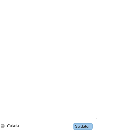
🗃
Galerie
Soldaten