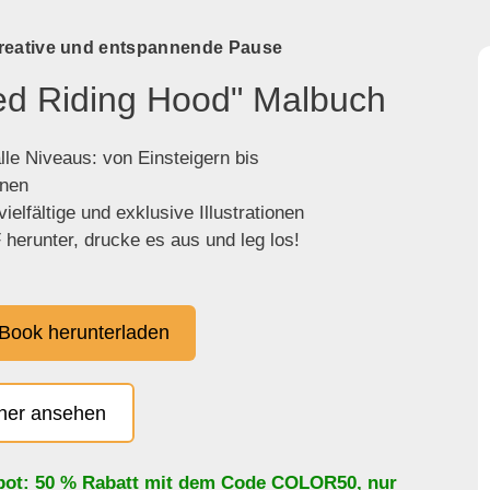
kreative und entspannende Pause
Red Riding Hood" Malbuch
lle Niveaus: von Einsteigern bis
enen
ielfältige und exklusive Illustrationen
herunter, drucke es aus und leg los!
Book herunterladen
cher ansehen
bot: 50 % Rabatt mit dem Code
COLOR50
, nur