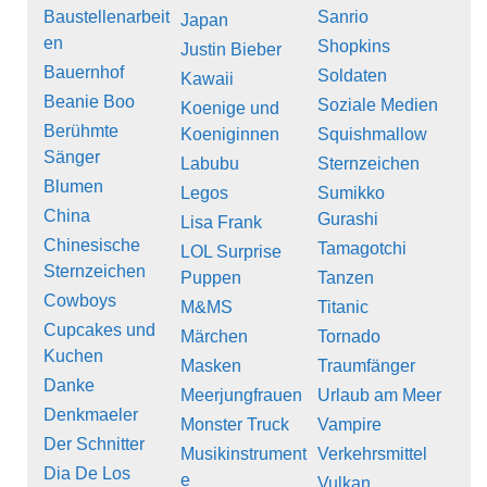
Baustellenarbeit
Sanrio
Japan
en
Shopkins
Justin Bieber
Bauernhof
Soldaten
Kawaii
Beanie Boo
Soziale Medien
Koenige und
Berühmte
Koeniginnen
Squishmallow
Sänger
Labubu
Sternzeichen
Blumen
Legos
Sumikko
China
Gurashi
Lisa Frank
Chinesische
Tamagotchi
LOL Surprise
Sternzeichen
Puppen
Tanzen
Cowboys
M&MS
Titanic
Cupcakes und
Märchen
Tornado
Kuchen
Masken
Traumfänger
Danke
Meerjungfrauen
Urlaub am Meer
Denkmaeler
Monster Truck
Vampire
Der Schnitter
Musikinstrument
Verkehrsmittel
Dia De Los
e
Vulkan