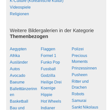
K-Culture (Koreanische Kultur)
Videospiele
Religionen
Weitere Bildergalerien in der Kategorie
Themenbezogen
Aegypten
Flaggen
Polizei
Afrika
Formel 1
Precious
Moments
Ausländer
Funko Pop
Prinzessinnen
Autos
Fussball
Pusheen
Avocado
Godzilla
Ritter und
Baeume
Heilige Drei
Drachen
Koenige
Balletttänzerinn
Robots
en
Hippie
Samurai
Basketball
Hot Wheels
Sankt Nikolaus
Bau und
Indianer