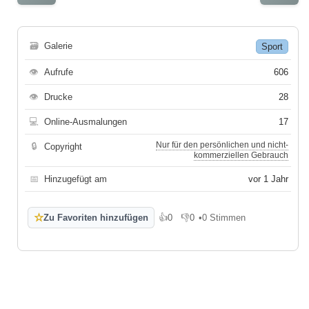
🗃
Galerie
Sport
👁
Aufrufe
606
👁
Drucke
28
💻
Online-Ausmalungen
17
Nur für den persönlichen und nicht-
🔒
Copyright
kommerziellen Gebrauch
📅
Hinzugefügt am
vor 1 Jahr
☆
Zu Favoriten hinzufügen
👍
0
👎
0
•
0 Stimmen
Gefällt mir
Gefällt mir nicht