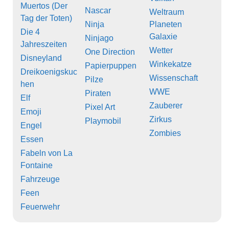
Muertos (Der
Nascar
Weltraum
Tag der Toten)
Ninja
Planeten
Die 4
Galaxie
Ninjago
Jahreszeiten
Wetter
One Direction
Disneyland
Winkekatze
Papierpuppen
Dreikoenigskuc
Wissenschaft
Pilze
hen
WWE
Piraten
Elf
Zauberer
Pixel Art
Emoji
Zirkus
Playmobil
Engel
Zombies
Essen
Fabeln von La
Fontaine
Fahrzeuge
Feen
Feuerwehr