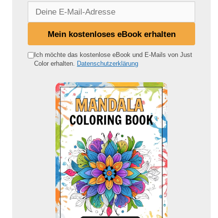
D
e
i
Mein kostenloses eBook erhalten
n
e
Ich möchte das kostenlose eBook und E-Mails von Just
Color erhalten.
Datenschutzerklärung
E
-
M
a
i
l
-
A
d
r
e
s
s
e